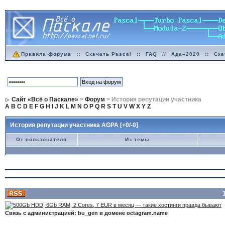
Правила форума
::
Скачать Pascal
::
FAQ
//
Ада–2020
::
Ска
Сайт «Всё о Паскале»
>
Форум
> История репутации участника
A
B
C
D
E
F
G
H
I
J
K
L
M
N
O
P
Q
R
S
T
U
V
W
X
Y
Z
История репутации участника AGPA [+0/-0]
От пользователя
Из темы
Связь с администрацией: bu_gen в домене octagram.name