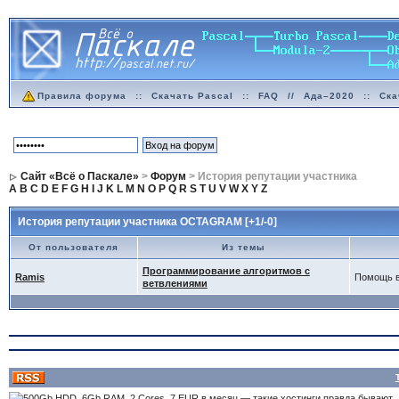
Правила форума
::
Скачать Pascal
::
FAQ
//
Ада–2020
::
Ска
Сайт «Всё о Паскале»
>
Форум
> История репутации участника
A
B
C
D
E
F
G
H
I
J
K
L
M
N
O
P
Q
R
S
T
U
V
W
X
Y
Z
История репутации участника OCTAGRAM [+1/-0]
От пользователя
Из темы
Программирование алгоритмов с
Ramis
Помощь в
ветвлениями