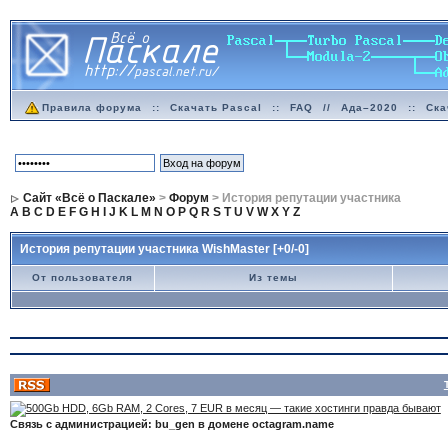
Правила форума
::
Скачать Pascal
::
FAQ
//
Ада–2020
::
Ска
Сайт «Всё о Паскале»
>
Форум
> История репутации участника
A
B
C
D
E
F
G
H
I
J
K
L
M
N
O
P
Q
R
S
T
U
V
W
X
Y
Z
История репутации участника WishMaster [+0/-0]
От пользователя
Из темы
Связь с администрацией: bu_gen в домене octagram.name