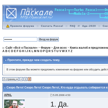
Правила форума
::
Скачать Pascal
::
FAQ
//
Ада–2020
::
Ска
Сайт «Всё о Паскале»
>
Форум
>
Для всех
>
Книга жалоб и предложен
A
B
C
D
E
F
G
H
I
J
K
L
M
N
O
P
Q
R
S
T
U
V
W
X
Y
Z
Прочтите, прежде чем создать тему.
В этом форуме Вы можете предложить изменения на форуме или обсудить дейст
2 страниц
<
1
2
Скоро Лето! Скоро Лето! Скоро Лето!
, Кто куда отдыхать собирается 
APAL
5.05.2006 4:53
1. Да.