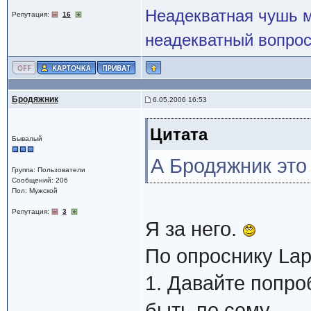
Неадекватная чушь м
Репутация:
16
неадекватный вопрос
Бродяжник
6.05.2006 16:53
Цитата
Бывалый
А Бродяжник это кт
Группа: Пользователи
Сообщений: 206
Пол: Мужской
Репутация:
3
Я за него.
По опроснику Lap
1. Давайте попро
быть по сему.