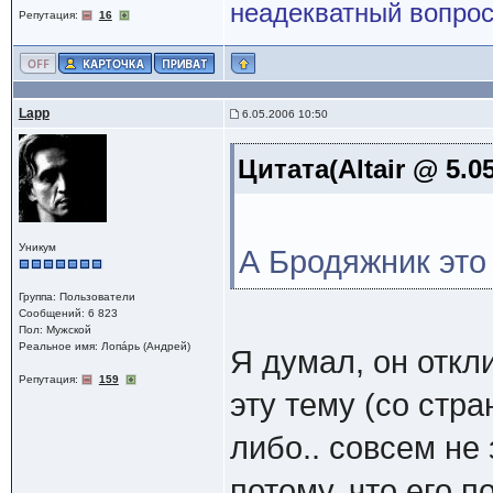
неадекватный вопрос
Репутация:
16
Lapp
6.05.2006 10:50
Цитата(Altair @ 5.0
Уникум
А Бродяжник это 
Группа: Пользователи
Сообщений: 6 823
Пол: Мужской
Реальное имя: Лопáрь (Андрей)
Я думал, он откли
Репутация:
159
эту тему (со стр
либо.. совсем не
потому, что его 