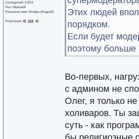
супермодератора
Сообщений: 6 823
Пол: Мужской
Этих людей вполн
Реальное имя: Лопáрь (Андрей)
Репутация:
159
порядком.
Если будет моде
поэтому больше 
Во-первых, нагруз
с админом не спор
Олег, я только н
холиваров. Ты з
суть - как прогр
бы религиозные с