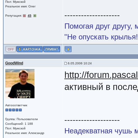
Пол: Мужской
Реальное имя: Олег
--------------------
Репутация:
45
Помогая друг другу,
"Не опускать крылья!
GoodWind
6.05.2006 10:24
http://forum.pasc
активный в после
Автооответчик
--------------------
Группа: Пользователи
Сообщений: 1 188
Пол: Мужской
Неадекватная чушь м
Реальное имя: Александр