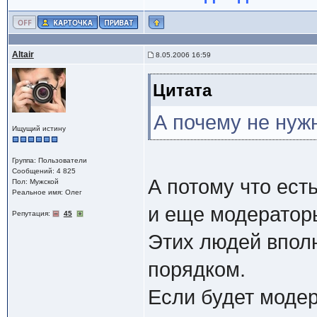
Altair
8.05.2006 16:59
Цитата
А почему не ну
Ищущий истину
Группа: Пользователи
Сообщений: 4 825
А потому что ест
Пол: Мужской
Реальное имя: Олег
и еще модераторы
Репутация:
45
Этих людей вполн
порядком.
Если будет модер