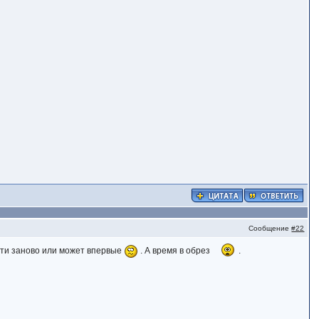
Сообщение
#22
ойти заново или может впервые
. А время в обрез
.