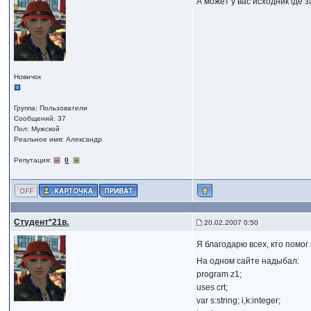
А может у вас исходник где
Новичок
Группа: Пользователи
Сообщений: 37
Пол: Мужской
Реальное имя: Александр
Репутация:
0
Студент*21в.
20.02.2007 0:50
Я благодарю всех, кто помог
На одном сайте надыбал:
program z1;
uses crt;
var s:string; i,k:integer;