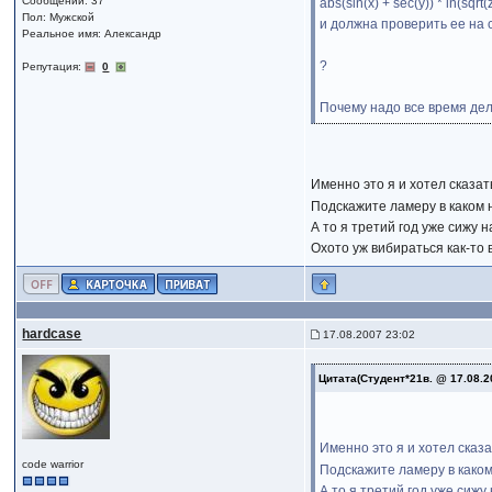
Сообщений: 37
abs(sin(x) + sec(y)) * ln(sqrt(
Пол: Мужской
и должна проверить ее на 
Реальное имя: Александр
?
Репутация:
0
Почему надо все время де
Именно это я и хотел сказа
Подскажите ламеру в каком 
А то я третий год уже сижу н
Охото уж вибираться как-то
hardcase
17.08.2007 23:02
Цитата(Студент*21в. @ 17.08.2
Именно это я и хотел сказ
code warrior
Подскажите ламеру в каком
А то я третий год уже сижу