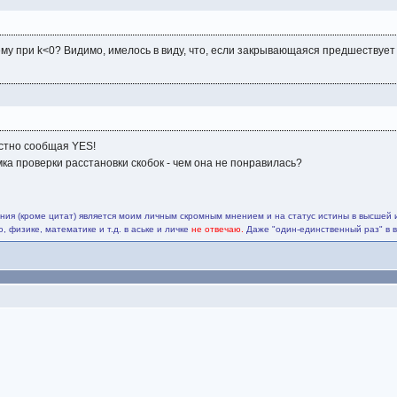
ему при k<0? Видимо, имелось в виду, что, если закрывающаяся предшествует
остно сообщая YES!
ка проверки расстановки скобок - чем она не понравилась?
ия (кроме цитат) является моим личным скромным мнением и на статус истины в высшей 
 физике, математике и т.д. в аське и личке
не отвечаю.
Даже "один-единственный раз" в 