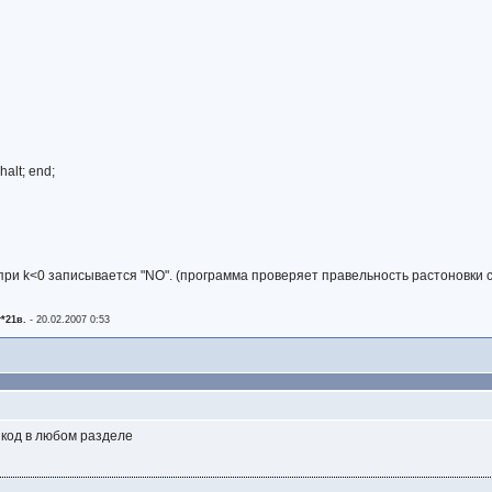
 halt; end;
 при k<0 записывается "NO". (программа проверяет правельность растоновки 
*21в.
-
20.02.2007 0:53
 код в любом разделе