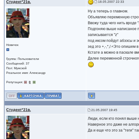
Студент*21в.
18.05.2007 22:33
Ну а теперь о главном.
Объявляю переменную стро
Ввожу туда чего нить вроде "a
Подгоняю выше написаное под 
записывается "z"
под иксом пойдут абээсы и 
Новичок
зед это +,-,*,/.<Это опишем 
Кстате а можно в паскале вме
Далее переменной строчного
Группа: Пользователи
Сообщений: 37
Пол: Мужской
Реальное имя: Александр
Репутация:
0
Студент*21в.
21.05.2007 19:45
Люди, если кто понял выше 
Наверное это даже не алгор
Да и еще что это за "теги" 