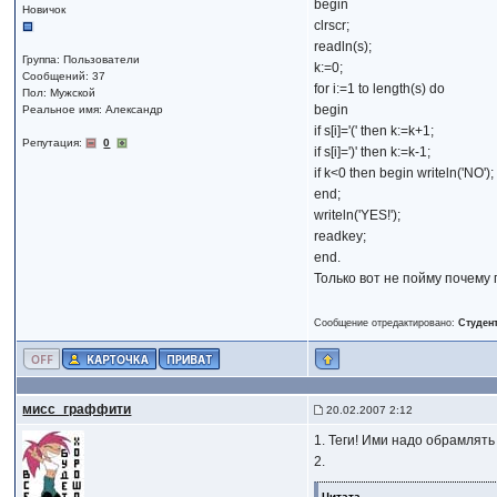
begin
Новичок
clrscr;
readln(s);
Группа: Пользователи
k:=0;
Сообщений: 37
for i:=1 to length(s) do
Пол: Мужской
begin
Реальное имя: Александр
if s[i]='(' then k:=k+1;
Репутация:
0
if s[i]=')' then k:=k-1;
if k<0 then begin writeln('NO');
end;
writeln('YES!');
readkey;
end.
Только вот не пойму почему
Сообщение отредактировано:
Студент
мисс_граффити
20.02.2007 2:12
1. Теги! Ими надо обрамлять
2.
Цитата