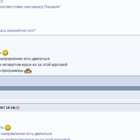
z))
соответствие синтаксису Паскаля"
лать непонятно что?
ть
направлении хоть двигаться
а четвертом курсе из за этой курсовой
 в програмеры
007 18:18)
ать
 направлении хоть двигаться
 на четвертом курсе из за этой курсовой