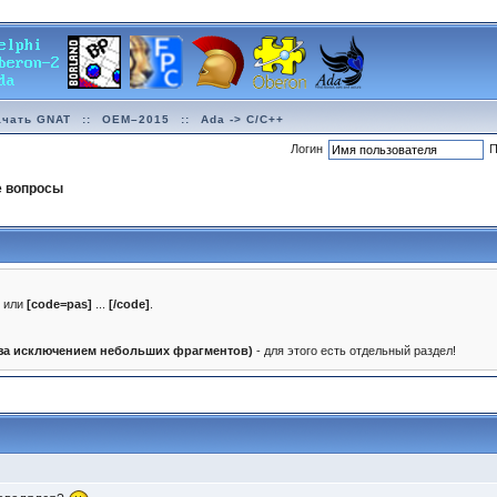
ачать GNAT
::
OEM–2015
::
Ada -> C/C++
Логин
П
е вопросы
]
или
[code=pas]
...
[/code]
.
(за исключением небольших фрагментов)
- для этого есть отдельный раздел!