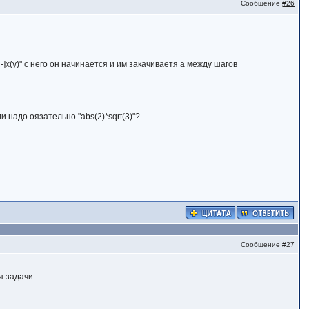
Сообщение
#26
"[-]x(y)" с него он начинается и им закачиваетя а между шагов
ли надо оязательно "abs(2)*sqrt(3)"?
Сообщение
#27
я задачи.