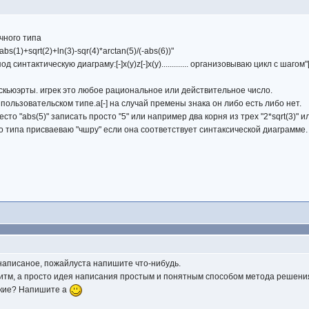
чного типа
bs(1)+sqrt(2)+ln(3)-sqr(4)*arctan(5)/(-abs(6))"
синтактическую диаграму:[-]x(y)z[-]x(y)............. организовываю цикл с шагом
эскьюэрты. игрек это любое рациональное или действительное число.
в пользовательском типе.а[-] на случай премены знака он либо есть либо нет.
сто "abs(5)" записать просто "5" или например два корня из трех "2*sqrt(3)" и
 типа присваеваю "чшру" если она соответствует синтаксической диаграмме.
написаное, пожайлуста напишите что-нибудь.
итм, а просто идея написания простым и понятным способом метода решени
такие? Напишите а