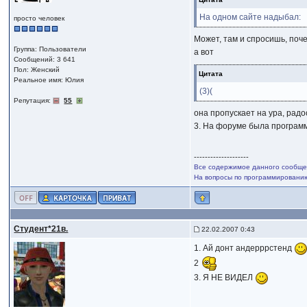
На одном сайте надыбал:
просто человек
Может, там и спросишь, поч
Группа: Пользователи
а вот
Сообщений: 3 641
Пол: Женский
Цитата
Реальное имя: Юлия
(3)(
Репутация:
55
она пропускает на ура, рад
3. На форуме была программ
--------------------
Все содержимое данного сообщен
На вопросы по программированию,
Студент*21в.
22.02.2007 0:43
1. Ай донт андерррстенд
2
3. Я НЕ ВИДЕЛ