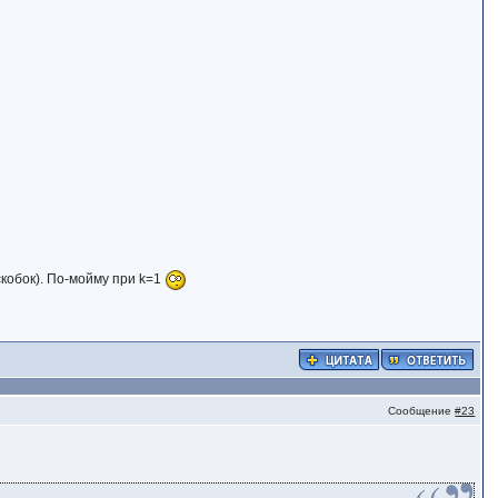
скобок). По-мойму при k=1
Сообщение
#23