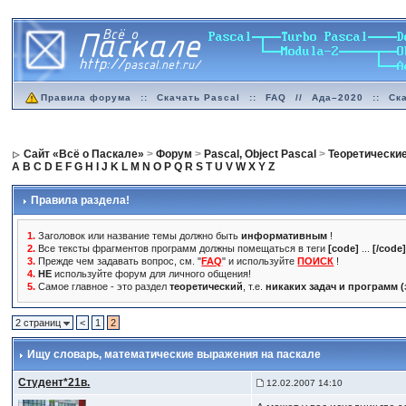
Правила форума
::
Скачать Pascal
::
FAQ
//
Ада–2020
::
Ск
Сайт «Всё о Паскале»
>
Форум
>
Pascal, Object Pascal
>
Теоретически
A
B
C
D
E
F
G
H
I
J
K
L
M
N
O
P
Q
R
S
T
U
V
W
X
Y
Z
Правила раздела!
1.
Заголовок или название темы должно быть
информативным
!
2.
Все тексты фрагментов программ должны помещаться в теги
[code]
...
[/code
3.
Прежде чем задавать вопрос, см. "
FAQ
" и используйте
ПОИСК
!
4.
НЕ
используйте форум для личного общения!
5.
Самое главное - это раздел
теоретический
, т.е.
никаких задач и программ 
2 страниц
<
1
2
Ищу словарь
, математические выражения на паскале
Студент*21в.
12.02.2007 14:10