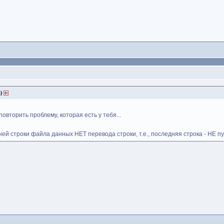
4)
повторить проблему, которая есть у тебя...
ей строки файла данных НЕТ перевода строки, т.е., последняя строка - НЕ пуст