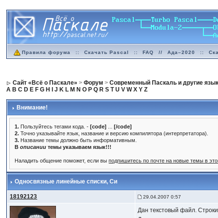
Правила форума
::
Скачать Pascal
::
FAQ
//
Ада–2020
::
Ск
Сайт «Всё о Паскале»
>
Форум
>
Современный Паскаль и другие язы
A
B
C
D
E
F
G
H
I
J
K
L
M
N
O
P
Q
R
S
T
U
V
W
X
Y
Z
Внимание!
1.
Пользуйтесь тегами кода. -
[code]
...
[/code]
2.
Точно указывайте язык, название и версию компилятора (интерпретатора).
3.
Название темы должно быть информативным.
В
описании
темы указываем язык!!!
Наладить общение поможет, если вы
подпишитесь по почте на новые темы в эт
Односвязные линейные списки
, Си
18192123
29.04.2007 0:57
Дан текстовый файл. Строки