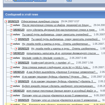
Сообщений в этой теме
18192123
Односвязные линейные списки
29.04.2007 0:57
volvo
После прочтения строки из файла, проверяй ее длину…
29.04.200
18192123
хочу сделать функцию для расположения строк в поря…
1.05
volvo
Ты какой путь выбираешь, сразу заносить очередной …
1.05.2007
18192123
Ты какой путь выбираешь, сразу заносить очередной…
1.
volvo
Ну, тогда тебе и карты в руки... Опять изобретение…
1.05.2007 
18192123
Ну, тогда тебе и карты в руки... Опять изобретени…
1.0
18192123
попыталась написать ф-ю, которая формирует список …
1.
volvo
#include <stdio.h> #include <conio.h> …
2.05.2007 0:48
18192123
[code=cpp] strcpy(p -> number, s); …
2.05.2007 1:56
volvo
Эта строка значит следующее: если lst == NULL (или…
2.05.2007 
18192123
А как будет выглядеть удаление 5 нужных элементов?…
2.05
volvo
А по какому признаку будешь удалять? Нужно... Про…
2.05.2007 1
18192123
А по какому признаку будешь удалять? удалять 5 …
2.05.
volvo
Будет гораздо проще сделать наоборот: отсортироват…
2.05.2
18192123
вот такие тестовые данные ввожу в исходный файл: q…
9.0
volvo
Потому что из списка удаляется всего 5 элементов, …
9.05.2007
18192123
Потому что из списка удаляется всего 5 элементов,…
9.
volvo
Так... Кажется мне удалось повторить проблему, кот…
9.05.2007