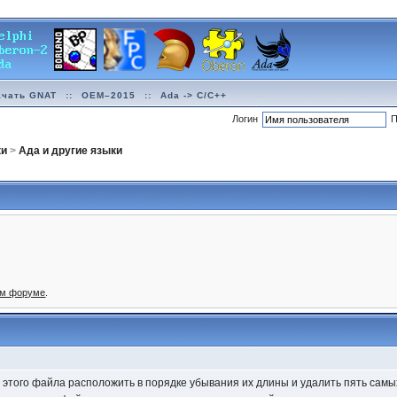
ачать GNAT
::
OEM–2015
::
Ada -> C/C++
Логин
П
ки
>
Ада и другие языки
ом форуме
.
 этого файла расположить в порядке убывания их длины и удалить пять самых