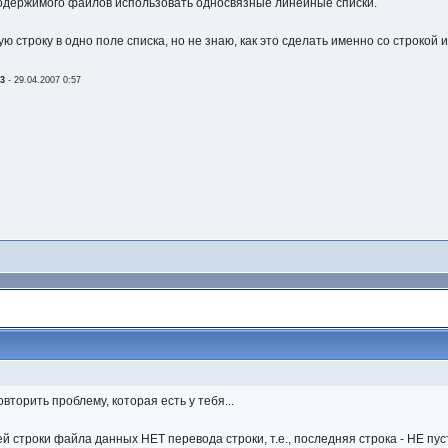
одержимого файлов использовать односвязные линейные списки.
 строку в одно поле списка, но не знаю, как это сделать именно со строкой 
23
-
29.04.2007 0:57
овторить проблему, которая есть у тебя...
й строки файла данных НЕТ перевода строки, т.е., последняя строка - НЕ пустая