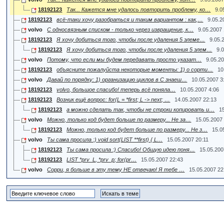
18192123
Так... Кажется мне удалось повторить проблему, ко…
9.0
18192123
всё-таки хочу разобраться и таким вариантом : как,…
9.05.2
volvo
С односвязным списком - только через извращение, к…
9.05.2007
18192123
Я хочу добиться того, чтобы после удаления 5 элеме…
9.05.
18192123
Я хочу добиться того, чтобы после удаления 5 элем…
9.
volvo
Потому, что если мы будем передавать просто указат…
9.05.2
18192123
объясните пожалуйста некоторые моменты: 1) о сорти…
10
volvo
Давай по порядку: 1) организацию циклов в С знаеш…
10.05.2007 3
18192123
volvo, большое спасибо! теперь всё поняла…
10.05.2007 4:06
18192123
Возник ещё вопрос: for(L = *first; L -> next; …
14.05.2007 22:13
18192123
а можно сделать так, чтобы не строки копировать и…
1
volvo
Можно, только код будет больше по размеру... Не за…
15.05.2007
18192123
Можно, только код будет больше по размеру... Не з…
15.0
volvo
Ты сама просила :) void sort(LIST **first) { L…
15.05.2007 20:11
18192123
Ты сама просила :) Спасибо! Общую идею поня…
15.05.200
18192123
LIST *prv_L, *prv_p; for(pr…
15.05.2007 22:43
volvo
Сорри, я больше в эту тему НЕ отвечаю! Я тебе …
15.05.2007 22