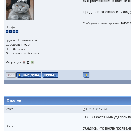
Для размещения в памяти с
Предполагаю заносить каждую
Сообщение отредактировано:
181921
Профи
Группа: Пользователи
Сообщений: 920
Пол: Женский
Реальное имя: Марина
Репутация:
2
Ответов
volvo
9.05.2007 2:24
Так... Кажется мне удалось п
Гость
Убедись, что после последне