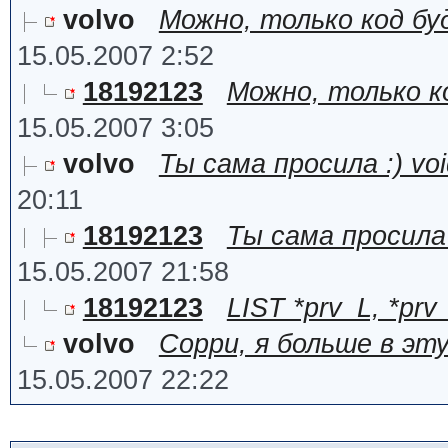
volvo
Можно, только код бу
15.05.2007 2:52
18192123
Можно, только к
15.05.2007 3:05
volvo
Ты сама просила :) void
20:11
18192123
Ты сама просила
15.05.2007 21:58
18192123
LIST *prv_L, *prv
volvo
Сорри, я больше в эт
15.05.2007 22:22