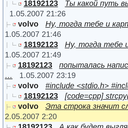
18192123
Ты какой путь в
1.05.2007 21:26
volvo
Ну, тогда тебе и кар
1.05.2007 21:46
18192123
Ну, тогда тебе 
1.05.2007 21:49
18192123
попыталась напис
…
1.05.2007 23:19
volvo
#include <stdio.h> #in
18192123
[code=cpp] strcpy
volvo
Эта строка значит сл
2.05.2007 2:20
18192123
А как будет выгл