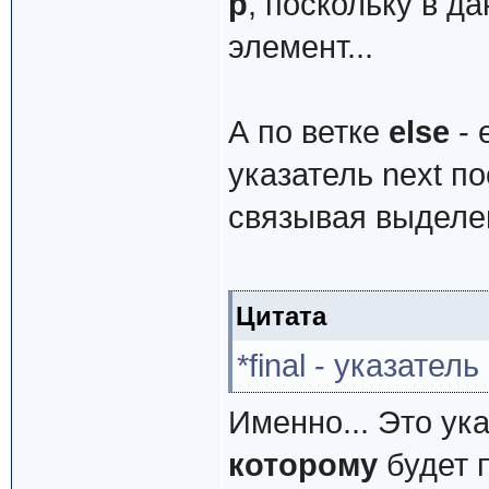
p
, поскольку в 
элемент...
А по ветке
else
- 
указатель next п
связывая выделен
Цитата
*final - указател
Именно... Это ук
которому
будет 