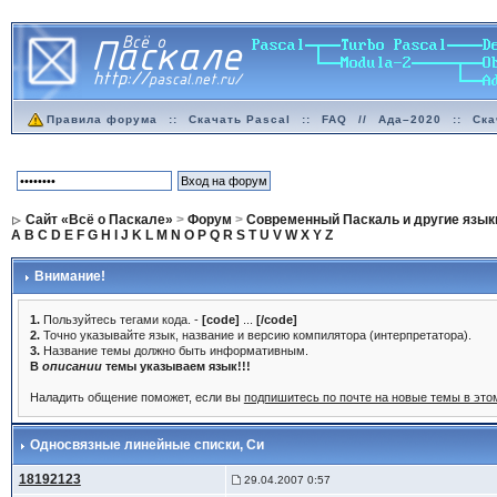
Правила форума
::
Скачать Pascal
::
FAQ
//
Ада–2020
::
Ска
Сайт «Всё о Паскале»
>
Форум
>
Современный Паскаль и другие язык
A
B
C
D
E
F
G
H
I
J
K
L
M
N
O
P
Q
R
S
T
U
V
W
X
Y
Z
Внимание!
1.
Пользуйтесь тегами кода. -
[code]
...
[/code]
2.
Точно указывайте язык, название и версию компилятора (интерпретатора).
3.
Название темы должно быть информативным.
В
описании
темы указываем язык!!!
Наладить общение поможет, если вы
подпишитесь по почте на новые темы в эт
Односвязные линейные списки
, Си
18192123
29.04.2007 0:57