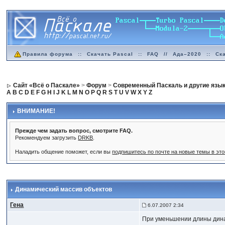
Правила форума
::
Скачать Pascal
::
FAQ
//
Ада–2020
::
Ск
Сайт «Всё о Паскале»
>
Форум
>
Современный Паскаль и другие язы
A
B
C
D
E
F
G
H
I
J
K
L
M
N
O
P
Q
R
S
T
U
V
W
X
Y
Z
ВНИМАНИЕ!
Прежде чем задать вопрос, смотрите FAQ.
Рекомендуем загрузить
DRKB
.
Наладить общение поможет, если вы
подпишитесь по почте на новые темы в эт
Динамический массив объектов
Гена
6.07.2007 2:34
При уменьшении длины динам