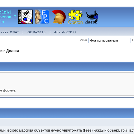
ачать GNAT
::
OEM–2015
::
Ada -> C/C++
Логин
П
ки
>
Делфи
ом форуме
.
ического массива объектов нужно уничтожать (Free) каждый объект, той час