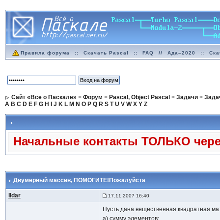
Правила форума
::
Скачать Pascal
::
FAQ
//
Ада–2020
::
Ска
Сайт «Всё о Паскале»
>
Форум
>
Pascal, Object Pascal
>
Задачи
>
Задач
A
B
C
D
E
F
G
H
I
J
K
L
M
N
O
P
Q
R
S
T
U
V
W
X
Y
Z
Начальные контакты ТОЛЬКО через
Двумерный массив, ПОМОГИТЕ!Пожалуйста
Ildar
17.11.2007 16:40
Пусть дана вещественная квадратная мат
а) сумму элементов;