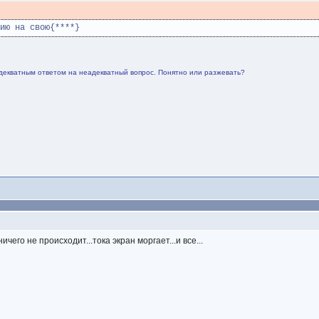
ию на свою{****}
декватным ответом на неадекватный вопрос. Понятно или разжевать?
его не происходит...тока экран моргает...и все...