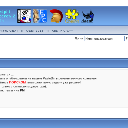
ачать GNAT
::
OEM–2015
::
Ada -> C/C++
Логин
П
ляется ...
быть
опубликованы на нашем PasteBin
в режиме вечного хранения.
уйтесь
ПОИСКОМ
, возможно такую задачу уже решали!
только с согласия модератора).
нию темы - на
PM
!