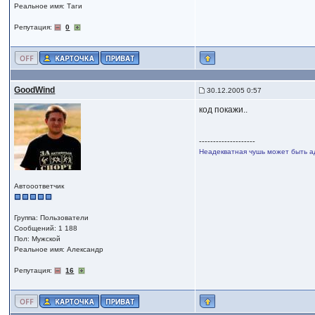
Реальное имя: Таги
Репутация:
0
GoodWind
30.12.2005 0:57
код покажи..
--------------------
Неадекватная чушь может быть а
Автооответчик
Группа: Пользователи
Сообщений: 1 188
Пол: Мужской
Реальное имя: Александр
Репутация:
16