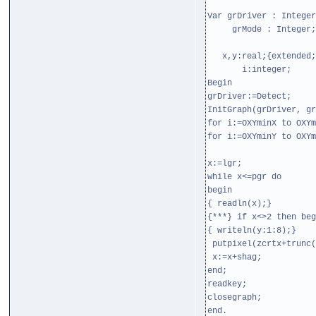
Var grDriver : Integer
grMode : Integer;
x,y:real;{extended;
i:integer;
Begin
grDriver:=Detect;
InitGraph(grDriver, gr
for i:=OXYminX to OXYm
for i:=OXYminY to OXYm
x:=lgr;
while x<=pgr do
begin
{ readln(x);}
{***} if x<>2 then beg
{ writeln(y:1:8);}
putpixel(zcrtx+trunc(
x:=x+shag;
end;
readkey;
closegraph;
end.