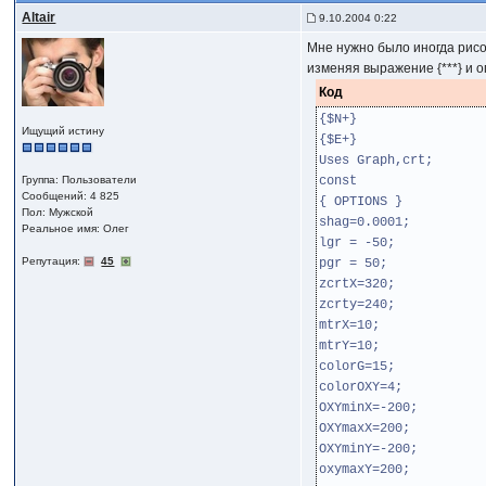
Altair
9.10.2004 0:22
Мне нужно было иногда рисо
изменяя выражение {***} и 
Код
{$N+}
Ищущий истину
{$E+}
Uses Graph,crt;
Группа: Пользователи
const
Сообщений: 4 825
{ OPTIONS }
Пол: Мужской
shag=0.0001;
Реальное имя: Олег
lgr = -50;
Репутация:
45
pgr = 50;
zcrtX=320;
zcrty=240;
mtrX=10;
mtrY=10;
colorG=15;
colorOXY=4;
OXYminX=-200;
OXYmaxX=200;
OXYminY=-200;
oxymaxY=200;