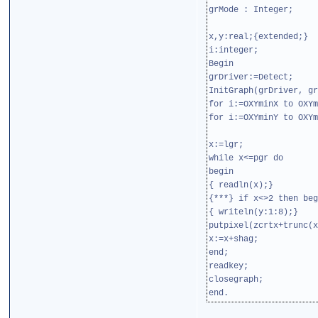
grMode : Integer;
x,y:real;{extended;}
i:integer;
Begin
grDriver:=Detect;
InitGraph(grDriver, gr
for i:=OXYminX to OXYm
for i:=OXYminY to OXYm
x:=lgr;
while x<=pgr do
begin
{ readln(x);}
{***} if x<>2 then beg
{ writeln(y:1:8);}
putpixel(zcrtx+trunc(x
x:=x+shag;
end;
readkey;
closegraph;
end.