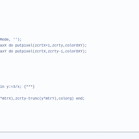
Mode, '');
axX do putpixel(zcrtX+i,zcrty,colorOXY);
axY do putpixel(zcrtX,zcrty-i,colorOXY);
in y:=3/x; {***}
*mtrX),zcrty-trunc(y*mtrY),colorg) end;