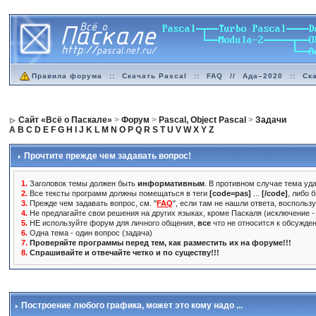
Правила форума
::
Скачать Pascal
::
FAQ
//
Ада–2020
::
Ск
Сайт «Всё о Паскале»
>
Форум
>
Pascal, Object Pascal
>
Задачи
A
B
C
D
E
F
G
H
I
J
K
L
M
N
O
P
Q
R
S
T
U
V
W
X
Y
Z
Прочтите прежде чем задавать вопрос!
1.
Заголовок темы должен быть
информативным
. В противном случае тема уда
2.
Все тексты программ должны помещаться в теги
[code=pas]
...
[/code]
, либо 
3.
Прежде чем задавать вопрос, см. "
FAQ
", если там не нашли ответа, воспольз
4.
Не предлагайте свои решения на других языках, кроме Паскаля (исключение - 
5.
НЕ используйте форум для личного общения,
все
что не относится к обсужде
6.
Одна тема - один вопрос (задача)
7.
Проверяйте программы перед тем, как разместить их на форуме!!!
8.
Спрашивайте и отвечайте четко и по существу!!!
Построение любого графика
, может это кому надо ...