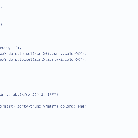
;
}
Mode, '');
axX do putpixel(zcrtX+i,zcrty,colorOXY);
axY do putpixel(zcrtX,zcrty-i,colorOXY);
in y:=abs(x/(x-2))-1; {***}
x*mtrX),zcrty-trunc(y*mtrY),colorg) end;