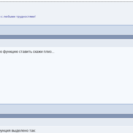
я с любыми трудностями!
ою функцию ставить скажи плиз...
фунция выделено так: