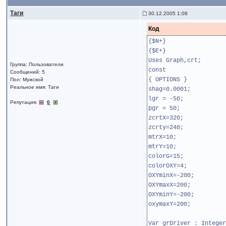
Таги
30.12.2005 1:08
Код
{$N+}
{$E+}
Uses Graph,crt;
Группа: Пользователи
const
Сообщений: 5
{ OPTIONS }
Пол: Мужской
Реальное имя: Таги
shag=0.0001;
lgr = -50;
Репутация:
0
pgr = 50;
zcrtX=320;
zcrty=240;
mtrX=10;
mtrY=10;
colorG=15;
colorOXY=4;
OXYminX=-200;
OXYmaxX=200;
OXYminY=-200;
oxymaxY=200;
Var grDriver : Integer