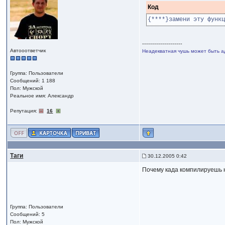
Код
{****}замени эту функц
--------------------
Автооответчик
Неадекватная чушь может быть а
Группа: Пользователи
Сообщений: 1 188
Пол: Мужской
Реальное имя: Александр
Репутация:
16
Таги
30.12.2005 0:42
Почему када компилируешь нич
Группа: Пользователи
Сообщений: 5
Пол: Мужской