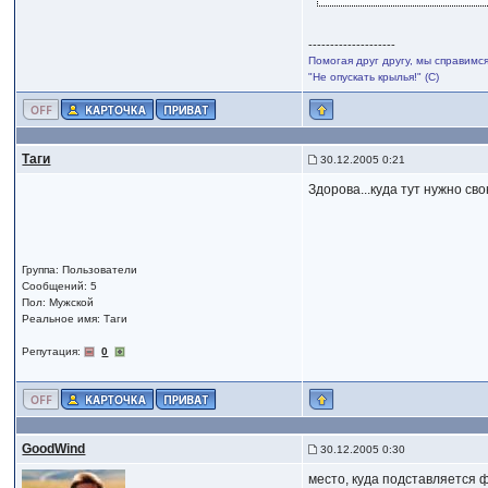
--------------------
Помогая друг другу, мы справимс
"Не опускать крылья!" (С)
Таги
30.12.2005 0:21
Здорова...куда тут нужно св
Группа: Пользователи
Сообщений: 5
Пол: Мужской
Реальное имя: Таги
Репутация:
0
GoodWind
30.12.2005 0:30
место, куда подставляется 