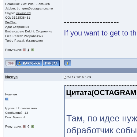
Реальное имя: Иван Левашев
Jabber:
bu_gen@octagram.name
Skype:
i.levashew
QQ:
3152538431
--------------------
WeChat
Ада: Сторонник
If you want to get to t
Embarcadero Delphi: Сторонник
Free Pascal: Разработчик
Turbo Pascal: Установлен
Репутация:
1
Nastya
24.12.2016 0:09
Цитата(OCTAGRAM @
Новичок
Группа: Пользователи
Сообщений: 13
Там, по идее нуж
Пол: Мужской
Репутация:
0
обработчик собы