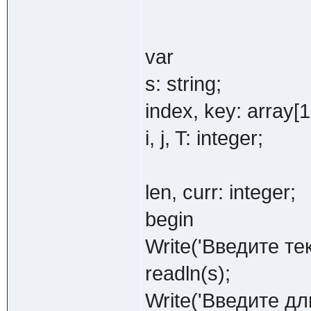
var
s: string;
index, key: array[1 
i, j, T: integer;
len, curr: integer;
begin
Write('Введите текс
readln(s);
Write('Введите дл