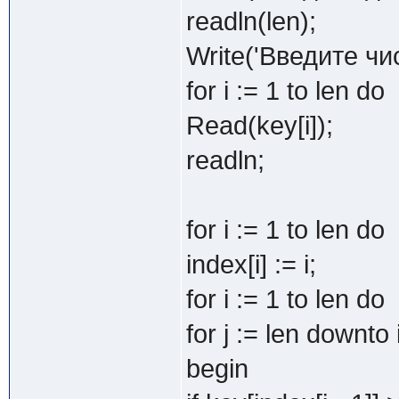
readln(len);
Write('Введите чи
for i := 1 to len do
Read(key[i]);
readln;
for i := 1 to len do
index[i] := i;
for i := 1 to len do
for j := len downto 
begin