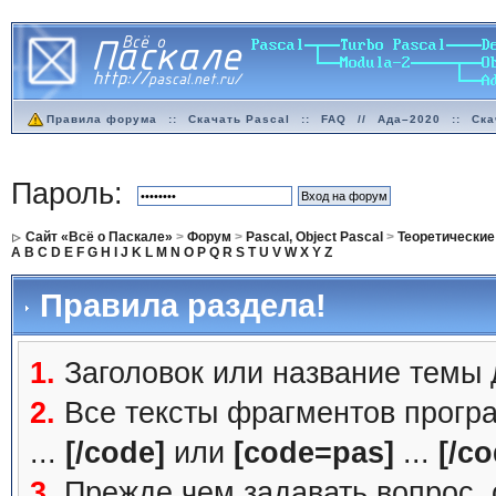
Правила форума
::
Скачать Pascal
::
FAQ
//
Ада–2020
::
Ска
Пароль:
Сайт «Всё о Паскале»
>
Форум
>
Pascal, Object Pascal
>
Теоретические
A
B
C
D
E
F
G
H
I
J
K
L
M
N
O
P
Q
R
S
T
U
V
W
X
Y
Z
Правила раздела!
1.
Заголовок или название темы
2.
Все тексты фрагментов прогр
...
[/code]
или
[code=pas]
...
[/co
3.
Прежде чем задавать вопрос, с