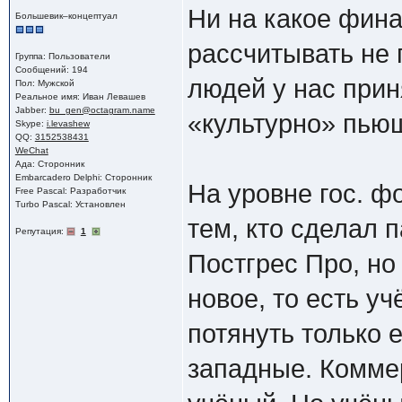
Ни на какое фина
Большевик–концептуал
рассчитывать не 
Группа: Пользователи
Сообщений: 194
людей у нас при
Пол: Мужской
Реальное имя: Иван Левашев
Jabber:
bu_gen@octagram.name
«культурно» пьющ
Skype:
i.levashew
QQ:
3152538431
WeChat
Ада: Сторонник
Embarcadero Delphi: Сторонник
На уровне гос. ф
Free Pascal: Разработчик
Turbo Pascal: Установлен
тем, кто сделал п
Репутация:
1
Постгрес Про, но
новое, то есть у
потянуть только 
западные. Коммер