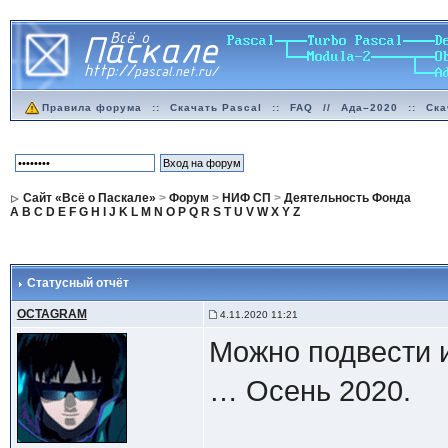
Правила форума
::
Скачать Pascal
::
FAQ
//
Ада–2020
::
Ска
Сайт «Всё о Паскале»
>
Форум
>
НИФ СП
>
Деятельность Фонда
A
B
C
D
E
F
G
H
I
J
K
L
M
N
O
P
Q
R
S
T
U
V
W
X
Y
Z
Статусный отчёт
OCTAGRAM
4.11.2020 11:21
Можно подвести и
… Осень 2020.