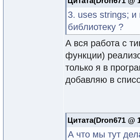
Цитата(Dron671 @ 1
3. uses strings; 
библиотеку ?
А вся работа с т
функции) реализо
только я в прогр
добавляю в список
Цитата(Dron671 @ 1
А что мы тут де