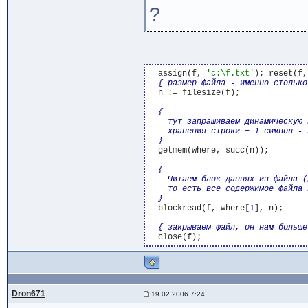
?
  assign(f, 
'c:\f.txt'
); reset(f,
{ размер файла - именно столько
  n := filesize(f);

{

    тут запрашиваем динамическую 
    хранения строки + 1 символ - 
  }
  getmem(where, succ(n));

{

    Читаем блок даннях из файла (
    то есть все содержимое файла 
  }
  blockread(f, where[
1
], n);

{ закрываем файл, он нам больше
Dron671
19.02.2006 7:24