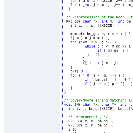
for
 ( a=
0
; a < ASIZE; a++ ) bm
for
 ( j=
0
; j < m-
1
;  j++ ) bm_
  }

/* Preprocessing of the Good Suf
 PRE_GS( 
char
 *x, 
int
 m,  
int
 bm_
int
 i, j, p, f[XSIZE];

   memset( bm_gs, 
0
, ( m + 
1
 ) * 
   f[ m ] = j = m + 
1
; 

for
 (i=m; i > 
0
; i-- ) {

while
 ( j <= m && x[ i 
if
 ( bm_gs[ j ] =
	   j = f[ j ];

	 }

	 f[ i - 
1
 ] = --j; 

   }

   p=f[ 
0
 ]; 

for
 ( j=
0
; j <= m; ++j ) {

if
 ( bm_gs[ j ] == 
0
 ) 
if
 ( j == p ) p = f[ p ];
   }

}

/* Boyer-Moore string matching al
void
 BM( 
char
 *x, 
char
 *y, 
int
 n,
int
 i, j, bm_gs[XSIZE], bm_bc[AS
/* Preprocessing */
  PRE_GS( x, m, bm_gs ); 

  PRE_BC( x, m, bm_bc );

  i=
0
; 
