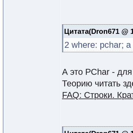
Цитата(Dron671 @ 1
2 where: pchar; а
А это PChar - дл
Теорию читать зд
FAQ: Строки. Кра