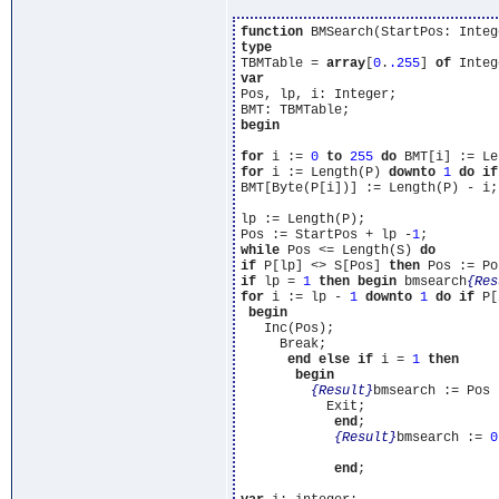
function
 BMSearch(StartPos: Integ
type
TBMTable = 
array
[
0
.
.255
] 
of
var
Pos, lp, i: Integer;

begin
for
 i := 
0
to
255
do
for
 i := Length(P) 
downto
1
do
if
BMT[Byte(P[i])] := Length(P) - i;

lp := Length(P);

Pos := StartPos + lp -
1
while
 Pos <= Length(S) 
do
if
 P[lp] <> S[Pos] 
then
 Pos := Po
if
 lp = 
1
then
begin
 bmsearch
{Res
for
 i := lp - 
1
downto
1
do
if
 P[
begin
   Inc(Pos);

     Break;

end
else
if
 i = 
1
then
begin
{Result}
bmsearch := Pos 
           Exit;

end
;

{Result}
bmsearch := 
0
end
;
