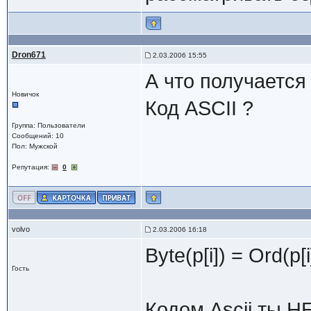
Dron671
2.03.2006 15:55
А что получается и
Новичок
Код ASCII ?
Группа: Пользователи
Сообщений: 10
Пол: Мужской
Репутация:
0
volvo
2.03.2006 16:18
Byte(p[i]) = Ord(p[i]
Гость
Кодом Ascii ты 