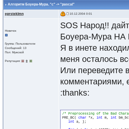
Алгоритм Боуера-Мура. "c" -> "pascal"
eprsteklmn
10.12.2004 0:01
SOS Народ!! дайт
Новичок
Боуера-Мура НА 
Группа: Пользователи
Я в инете находил.
Сообщений: 13
Пол: Мужской
меня осталось все
Репутация:
0
Или переведите в
комментариями, е
:thanks:
/* Preprocessing of the Bad Chara
PRE_BC( 
char
 *x, 
int
 m, 
int
 bm_bc
int
 a, j; 
