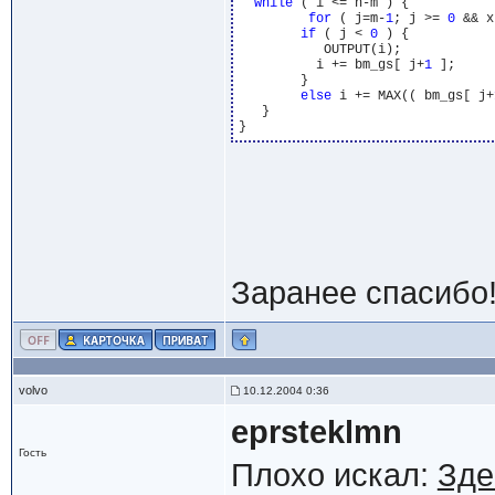
while
 ( i <= n-m ) {

for
 ( j=m-
1
; j >= 
0
 && x
if
 ( j < 
0
 ) {

	   OUTPUT(i); 

	  i += bm_gs[ j+
1
 ]; 

	}

else
 i += MAX(( bm_gs[ j+
   }	

Заранее спасибо
volvo
10.12.2004 0:36
eprsteklmn
Гость
Плохо искал:
Зде