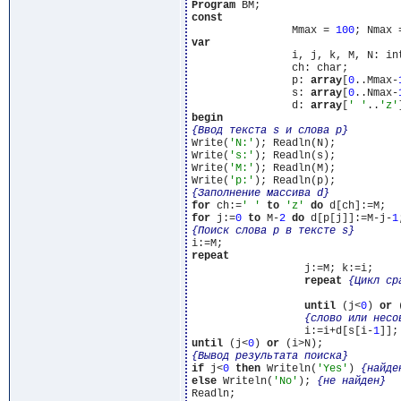
Program
const
		Mmax = 
100
; Nmax 
var
		i, j, k, M, N: integer;

		ch: char;

		p: 
array
[
0
..Mmax-
		s: 
array
[
0
..Nmax-
		d: 
array
[
' '
..
'z'
begin
{Ввод текста s и слова p}
Write(
'N:'
); Readln(N);

Write(
's:'
); Readln(s);

Write(
'M:'
); Readln(M);

Write(
'p:'
{Заполнение массива d}
for
 ch:=
' '
to
'z'
do
for
 j:=
0
to
 M-
2
do
 d[p[j]]:=M-j-
1
{Поиск слова p в тексте s}
repeat
		  j:=M; k:=i;

repeat
{Цикл ср
until
 (j<
0
) 
or
 
{слово или несо
		  i:=i+d[s[i-
1
]];
until
 (j<
0
) 
or
{Вывод результата поиска}
if
 j<
0
then
 Writeln(
'Yes'
) 
{найде
else
 Writeln(
'No'
); 
{не найден}