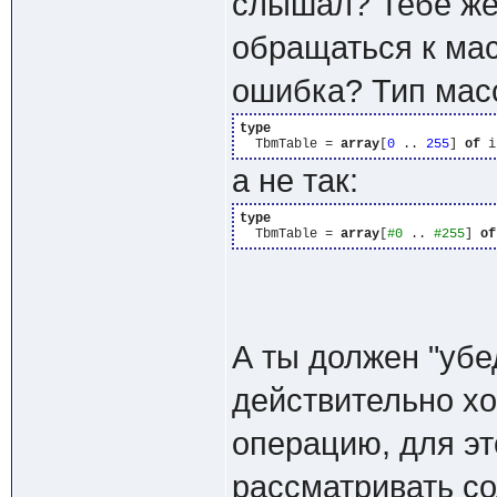
слышал? Тебе же
обращаться к мас
ошибка? Тип мас
type
  TbmTable = 
array
[
0
 .. 
255
] 
of
 i
а не так:
type
  TbmTable = 
array
[
#0
 .. 
#255
] 
of
А ты должен "убе
действительно х
операцию, для эт
рассматривать сод