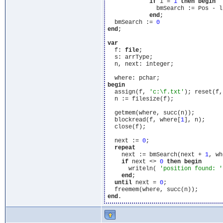
if
 i = 
1
then
begin
              bmSearch := Pos - l
end
;

  bmSearch := 
0
end
;

var
  f: 
file
;

  s: arrType;

  n, next: integer;

begin
  assign(f, 
'c:\f.txt'
); reset(f,
  n := filesize(f);

  getmem(where, succ(n));

  blockread(f, where[
1
], n);

  close(f);

  next := 
0
;

repeat
    next := bmSearch(next + 
1
, wh
if
 next <> 
0
then
begin
      writeln( 
'position found: '
end
;

until
 next = 
0
;

end