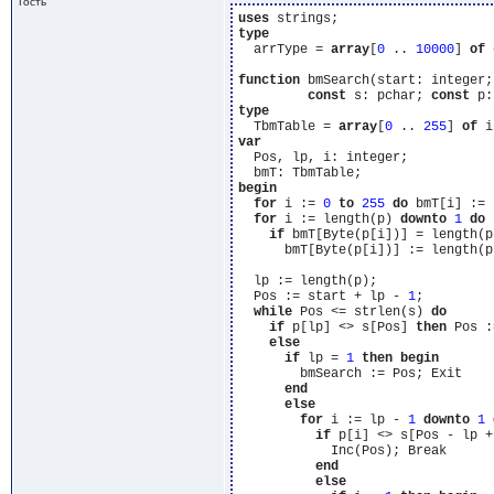
Гость
uses
type
  arrType = 
array
[
0
 .. 
10000
] 
of
 
function
 bmSearch(start: integer;

const
 s: pchar; 
const
 p:
type
  TbmTable = 
array
[
0
 .. 
255
] 
of
var
  Pos, lp, i: integer;

begin
for
 i := 
0
to
255
do
 bmT[i] := 
for
 i := length(p) 
downto
1
do
if
 bmT[Byte(p[i])] = length(p
      bmT[Byte(p[i])] := length(p)
  lp := length(p);

  Pos := start + lp - 
1
;

while
 Pos <= strlen(s) 
do
if
 p[lp] <> s[Pos] 
then
 Pos :
else
if
 lp = 
1
then
begin
        bmSearch := Pos; Exit

end
else
for
 i := lp - 
1
downto
1
if
 p[i] <> s[Pos - lp +
            Inc(Pos); Break

end
else