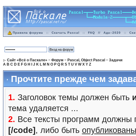
Правила форума
::
Скачать Pascal
::
FAQ
//
Ада–2020
::
Ска
Сайт «Всё о Паскале»
>
Форум
>
Pascal, Object Pascal
>
Задачи
A
B
C
D
E
F
G
H
I
J
K
L
M
N
O
P
Q
R
S
T
U
V
W
X
Y
Z
Прочтите прежде чем задав
1.
Заголовок темы должен быть
тема удаляется ...
2.
Все тексты программ должны 
[/code]
, либо быть
опубликованы