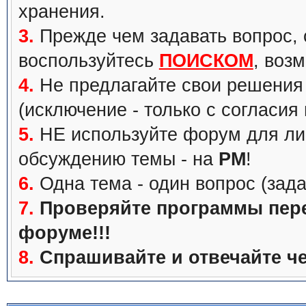
хранения.
3.
Прежде чем задавать вопрос, с
воспользуйтесь
ПОИСКОМ
, воз
4.
Не предлагайте свои решения 
(исключение - только с согласия
5.
НЕ используйте форум для ли
обсуждению темы - на
PM
!
6.
Одна тема - один вопрос (зада
7.
Проверяйте программы перед
форуме!!!
8.
Спрашивайте и отвечайте че