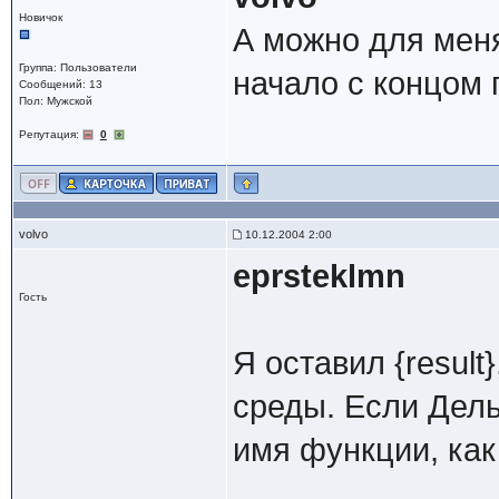
Новичок
А можно для меня
Группа: Пользователи
начало с концом 
Сообщений: 13
Пол: Мужской
Репутация:
0
volvo
10.12.2004 2:00
eprsteklmn
Гость
Я оставил {result}
среды. Если Дельф
имя функции, как 