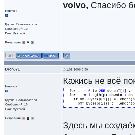
volvo,
Спасибо б
Новичок
Группа: Пользователи
Сообщений: 10
Пол: Мужской
Репутация:
0
Dron671
1.03.2006 5:50
Кажись не всё по
Новичок
for
 i := 
0
to
255
do
 bmT[i] := 
for
 i := length(p) 
downto
1
do
if
 bmT[Byte(p[i])] = length(p
Группа: Пользователи
Сообщений: 10
Пол: Мужской
Репутация:
0
Здесь мы создаё