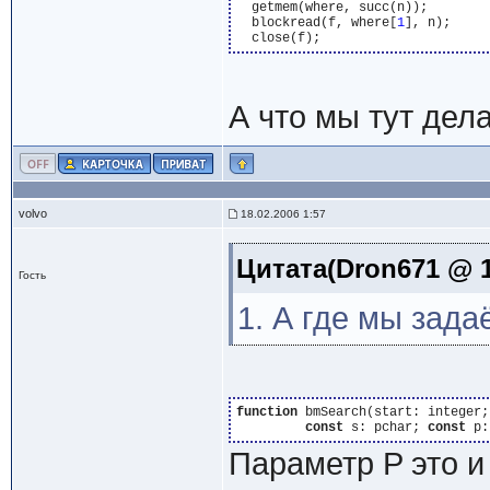
  getmem(where, succ(n));

  blockread(f, where[
1
], n);

А что мы тут дел
volvo
18.02.2006 1:57
Цитата(Dron671 @ 1
Гость
1. А где мы зада
function
 bmSearch(start: integer;

const
 s: pchar; 
const
 p:
Параметр P это и 