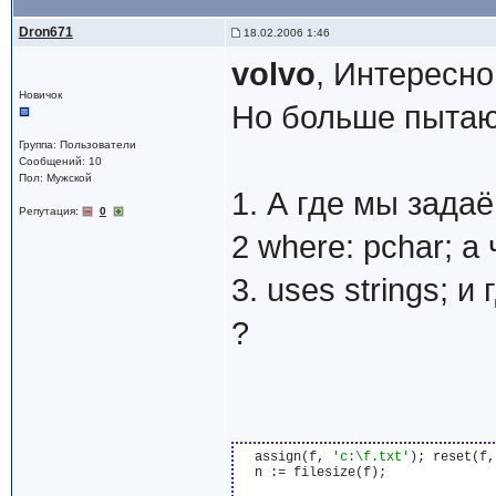
Dron671
18.02.2006 1:46
volvo
, Интересно
Новичок
Но больше пытаю
Группа: Пользователи
Сообщений: 10
Пол: Мужской
1. А где мы зада
Репутация:
0
2 where: pchar; а 
3. uses strings; 
?
  assign(f, 
'c:\f.txt'
); reset(f,
  n := filesize(f);
