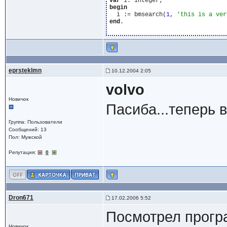
var
begin
  i := bmsearch(
1
, 
'this is a ver
end
.

eprsteklmn
10.12.2004 2:05
volvo
Новичок
Пасиба...теперь в
Группа: Пользователи
Сообщений: 13
Пол: Мужской
Репутация:
0
Dron671
17.02.2006 5:52
Посмотрел програ
Новичок