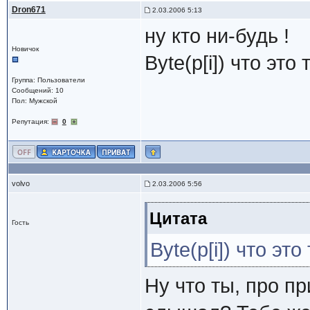
Dron671
2.03.2006 5:13
ну кто ни-будь !
Новичок
Byte(p[i]) что это 
Группа: Пользователи
Сообщений: 10
Пол: Мужской
Репутация:
0
volvo
2.03.2006 5:56
Цитата
Гость
Byte(p[i]) что это
Ну что ты, про пр