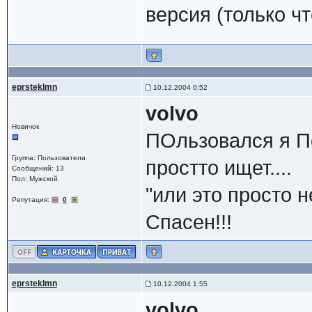
версия (только чт
eprsteklmn
10.12.2004 0:52
volvo
Новичок
ПОльзовался я По
Группа: Пользователи
простто ищет....
Сообщений: 13
Пол: Мужской
"или это просто 
Репутация:
0
Спасен!!!
eprsteklmn
10.12.2004 1:55
volvo