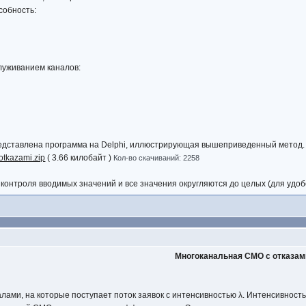
собность:
луживанием каналов:
едставлена программа на Delphi, иллюстрирующая вышеприведенный метод.
tkazami.zip
( 3.66 килобайт )
Кол-во скачиваний: 2258
контроля вводимых значений и все значения округляются до целых (для удо
Многоканальная СМО с отказам
алами, на которые поступает поток заявок с интенсивностью λ. Интенсивност