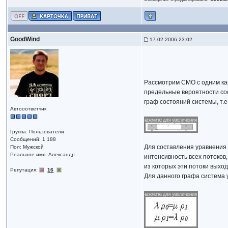
GoodWind
17.02.2006 23:02
Рассмотрим СМО с одним кан
предельные вероятности сос
граф состояний системы, т.
Автооответчик
Группа: Пользователи
Сообщений: 1 188
Для составления уравнения 
Пол: Мужской
Реальное имя: Александр
интенсивность всех потоков,
из которых эти потоки выход
Репутация:
16
Для данного графа система 