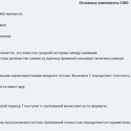
Основные компоненты СМО
МО являются:
вок)
анием)
лагается, что известен средний интервал между заявками.
тока (количество заявок за единицу времени) называют величину равную
жными характеристиками входного потока. Величина Т определяет плотность 
сти имеет вид:
 любой период Т поступит п требований вычисляется по формуле:
ики пуассоновского потока требований полностью определяются параметром 