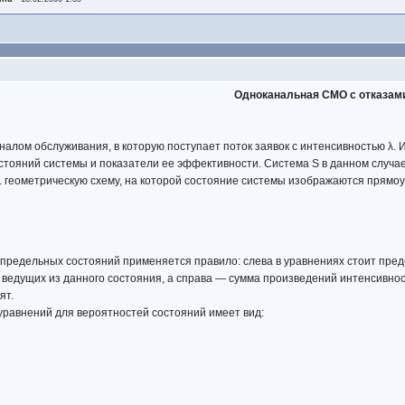
Одноканальная СМО с отказам
алом обслуживания, в которую поступает поток заявок с интенсивностью λ. 
тояний системы и показатели ее эффективности. Система S в данном случае 
е. геометрическую схему, на которой состояние системы изображаются прямоу
предельных состояний применяется правило: слева в уравнениях стоит пред
 ведущих из данного состояния, а справа — сумма произведений интенсивност
ят.
уравнений для вероятностей состояний имеет вид: