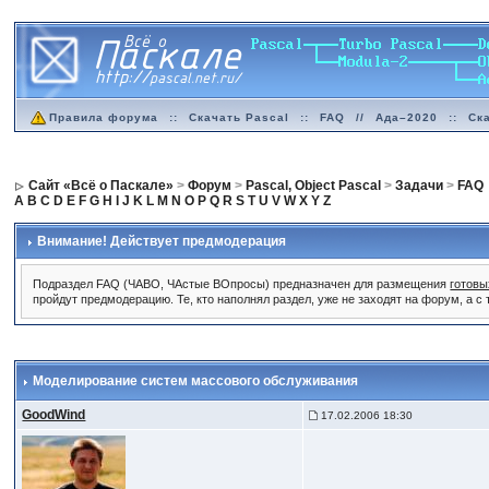
Правила форума
::
Скачать Pascal
::
FAQ
//
Ада–2020
::
Ск
Сайт «Всё о Паскале»
>
Форум
>
Pascal, Object Pascal
>
Задачи
>
FAQ
A
B
C
D
E
F
G
H
I
J
K
L
M
N
O
P
Q
R
S
T
U
V
W
X
Y
Z
Внимание! Действует предмодерация
Подраздел FAQ (ЧАВО, ЧАстые ВОпросы) предназначен для размещения
готовы
пройдут предмодерацию. Те, кто наполнял раздел, уже не заходят на форум, а с
Моделирование систем массового обслуживания
GoodWind
17.02.2006 18:30