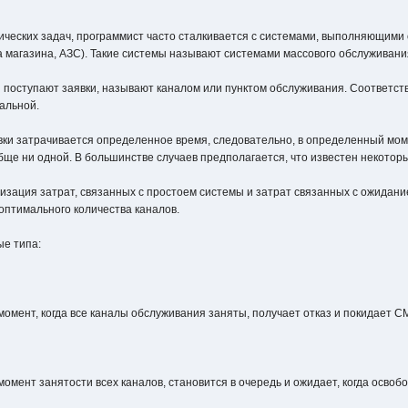
ических задач, программист часто сталкивается с системами, выполняющими
са магазина, АЗС). Такие системы называют системами массового обслуживан
 поступают заявки, называют каналом или пунктом обслуживания. Соответств
нальной.
вки затрачивается определенное время, следовательно, в определенный мом
обще ни одной. В большинстве случаев предполагается, что известен некото
зация затрат, связанных с простоем системы и затрат связанных с ожидан
оптимального количества каналов.
ые типа:
момент, когда все каналы обслуживания заняты, получает отказ и покидает
омент занятости всех каналов, становится в очередь и ожидает, когда освобо