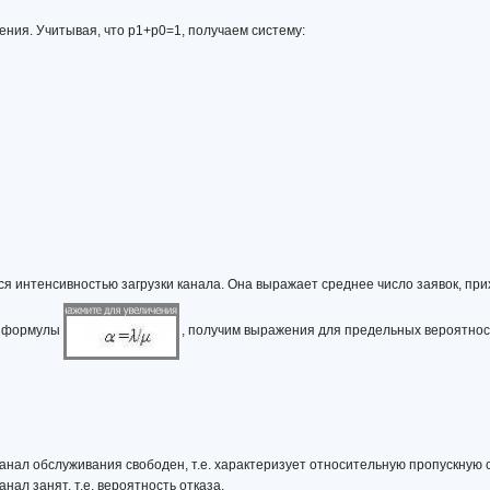
ения. Учитывая, что р1+р0=1, получаем систему:
я интенсивностью загрузки канала. Она выражает среднее число заявок, при
ом формулы
, получим выражения для предельных вероятнос
 канал обслуживания свободен, т.е. характеризует относительную пропускную
анал занят, т.е. вероятность отказа.