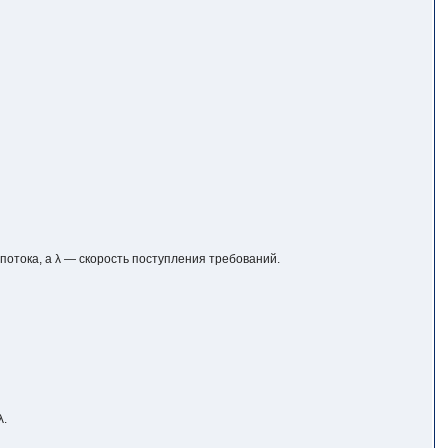
потока, а λ — скорость поступления требований.
λ.