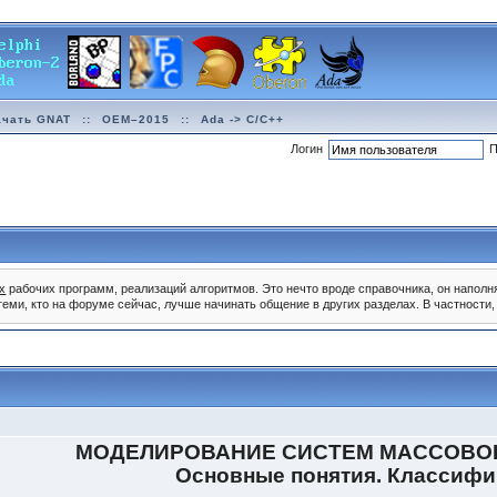
ачать GNAT
::
OEM–2015
::
Ada -> C/C++
Логин
П
х
рабочих программ, реализаций алгоритмов. Это нечто вроде справочника, он наполн
 теми, кто на форуме сейчас, лучше начинать общение в других разделах. В частност
МОДЕЛИРОВАНИЕ СИСТЕМ МАССОВО
Основные понятия. Классиф