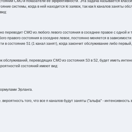
стояний СМО и показатели ее эффективности. Эта задача называется класс
тояние системы, когда в ней находится ki заявок, так как k каналов заняты об
вид:
но переводит СМО из любого левого состояния в соседнее правое с одной и 
ого правого состояния в соседнее левое, постоянно меняется в зависимости
ти в состояние S1 (1 канал занят), когда закончит обслуживание либо первый
 обслуживаний, переводящих СМО из состояния S3 в S2, будет иметь интенсив
роятностей состояний имеют вид:
ормулами Эрланга.
 вероятность того, что все n каналов будут заняты ("альфа" - интенсивность з