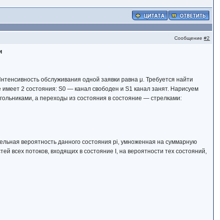
Сообщение
#2
и
Интенсивность обслуживания одной заявки равна μ. Требуется найти
имеет 2 состояния: S0 — канал свободен и S1 канал занят. Нарисуем
гольниками, а переходы из состояния в состояние — стрелками:
ельная вероятность данного состояния рi, умноженная на суммарную
ей всех потоков, входящих в состояние I, на вероятности тех состояний,