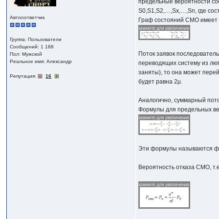
предельные вероятности со
S0,S1,S2,…,Sx,…,Sn, где сос
Автооответчик
Граф состояний СМО имеет 
Группа: Пользователи
Сообщений: 1 188
Поток заявок последователь
Пол: Мужской
Реальное имя: Александр
переводящих систему из люб
заняты), то она может перей
Репутация:
16
будет равна 2μ.
Аналогично, суммарный поток
Формулы для предельных ве
Эти формулы называются ф
Вероятность отказа СМО, т.е.