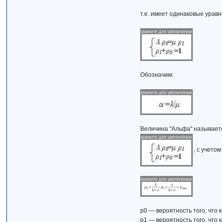
т.е. имеет одинаковые уравн
Обозначим:
Величина "Альфа" называетс
, с учет
р0 — вероятность того, что
р1 — вероятность того, что к