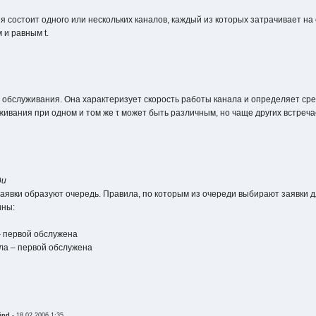
 состоит одного или нескольких каналов, каждый из которых затрачивает н
 и равным t.
обслуживания. Она характеризует скорость работы канала и определяет ср
ивания при одном и том же τ может быть различным, но чаще других встреч
ди
явки образуют очередь. Правила, по которым из очереди выбирают заявки 
ины:
 – первой обслужена
ила – первой обслужена
ind
-
18.02.2006 1:35