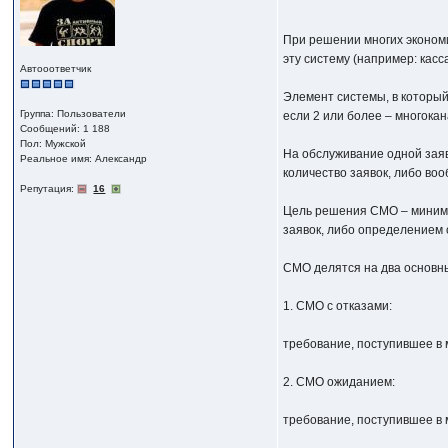
При решении многих эконом
эту систему (например: кас
Автооответчик
Элемент системы, в который
Группа: Пользователи
если 2 или более – многока
Сообщений: 1 188
Пол: Мужской
На обслуживание одной зая
Реальное имя: Александр
количество заявок, либо во
Репутация:
16
Цель решения СМО – миними
заявок, либо определением 
СМО делятся на два основн
1. СМО с отказами:
требование, поступившее в 
2. СМО ожиданием:
требование, поступившее в м