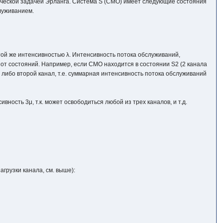
ической задачей Эрланга. Система S (СМО) имеет следующие состояния
служиванием.
той же интенсивностью λ. Интенсивность потока обслуживаний,
 от состояний. Например, если СМО находится в состоянии S2 (2 канала
, либо второй канал, т.е. суммарная интенсивность потока обслуживаний
ность 3μ, т.к. может освободиться любой из трех каналов, и т.д.
агрузки канала, см. выше):