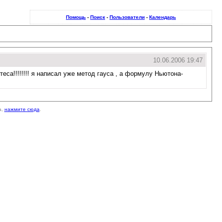
Помощь
-
Поиск
-
Пользователи
-
Календарь
10.06.2006 19:47
а!!!!!!!! я написал уже метод гауса , а формулу Ньютона-
а,
нажмите сюда
.