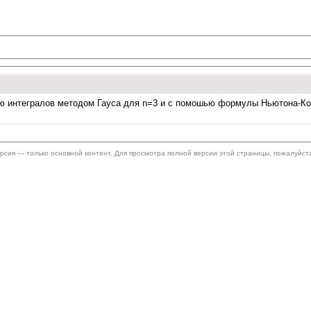
интегралов методом Гауса для n=3 и с помошью формулы Ньютона-Котес
ерсия — только основной контент. Для просмотра полной версии этой страницы, пожалуйст