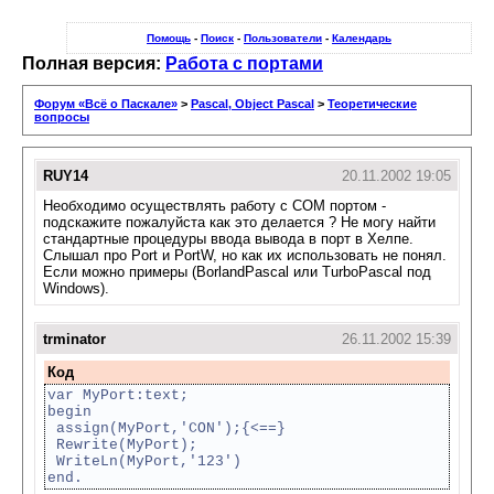
Помощь
-
Поиск
-
Пользователи
-
Календарь
Полная версия:
Работа с портами
Форум «Всё о Паскале»
>
Pascal, Object Pascal
>
Теоретические
вопросы
RUY14
20.11.2002 19:05
Необходимо осуществлять работу с COM портом -
подскажите пожалуйста как это делается ? Не могу найти
стандартные процедуры ввода вывода в порт в Хелпе.
Слышал про Port и PortW, но как их использовать не понял.
Если можно примеры (BorlandPascal или TurboPascal под
Windows).
trminator
26.11.2002 15:39
Код
var MyPort:text;
begin
assign(MyPort,'CON');{<==}
Rewrite(MyPort);
WriteLn(MyPort,'123')
end.