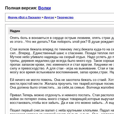
Полная версия:
Волки
Форум «Всё о Паскале»
>
Другое
>
Творчество
Надин
Опять боль в вонзаеться в сердце острым лезвием, опять страх 
из этого...Что же делать? Как побороть злой рок? В душе рождает
Стая волков бежала вперед по темному лесу,бежала куда-то на се
сил...Вперед...Единственный шанс к спасению. Позади теплое лет
Мутное небо убивало надежды на скорый отдых. Надо успеть до п
тропы, деревня недалеко,где всегда было много кур. Такое хоро
пропах запахом крови, лес изменился и стал врагом. Хищники не
силу и превосходство. А для стаи - игра на выживание. Стая и т
мозгу все время вспыхивали воспоминания, запаз крови,страх. На
Ей ничего не могло помочь. Она не захотела бежать со стаей. Хот
мести,простой мести. Желала проучить тех тварей,которые посмел
Она должна было отомстить...за себя,за семью. Волчица жалобно
Привал.Теперь можно отдохнуть и немного поспать. Стая располо
войне он потерял очень много старых товарищей,которые выручал
восстановать,чтобы все забыть. Да и как это можно забыть...А еще
Пошел первый снег,он валил с неба крупными хлопьями. Падал на 