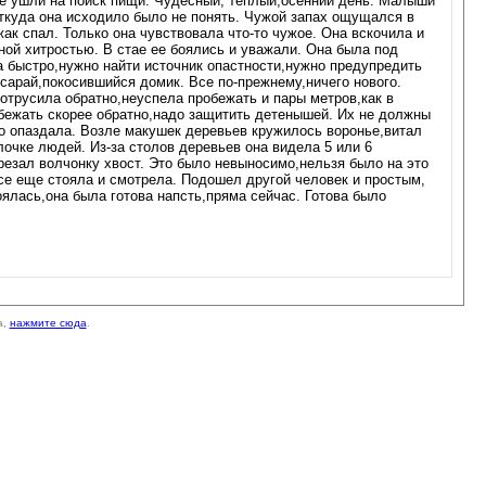
ые ушли на поиск пищи. Чудесный, теплый,осенний день. Малыши
Откуда она исходило было не понять. Чужой запах ощущался в
жак спал. Только она чувствовала что-то чужое. Она вскочила и
ной хитростью. В стае ее боялись и уважали. Она была под
а быстро,нужно найти источник опастности,нужно предупредить
 сарай,покосившийся домик. Все по-прежнему,ничего нового.
отрусила обратно,неуспела пробежать и пары метров,как в
о бежать скорее обратно,надо защитить детенышей. Их не должны
но опаздала. Возле макушек деревьев кружилось воронье,витал
лочке людей. Из-за столов деревьев она видела 5 или 6
резал волчонку хвост. Это было невыносимо,нельзя было на это
все еще стояла и смотрела. Подошел другой человек и простым,
ялась,она была готова напсть,пряма сейчас. Готова было
а,
нажмите сюда
.