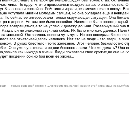
дая волчица,следила запарой детенышей,рядом был вожак стаи. Остальн
счастлива. Но вдруг что-то произошло,в воздухе запахло опастностью. 
уг было тихо и спокойно. Ребятишки играли,незамечая ничего вокруг. Во
на,не уступала многим молодым самцам, но она обладала еще и невидан
ста. Но сейчас ее интересовала только окружающая ситуация. Она бежал
ра к дерени. Но там все было спокойно. Ничего не было нового,старый
пора возвращаться,а то не успею к дележу добычи. Развернувший она п
е. Раздался не знакомый звук,лай собак. Их было много,но далеко. Нал
ко за малышей. Оставалось совсем чуть-чуть. Но она опоздала,бесконеч
лся все отчетливей,запах человека. Нет это не люди - это звери, в обо
онком. В руках блестело что-то железное. Этот человек безжалостно от
обак. Они уже чувствовали ее,они бешенно лаяли. Что же делать? Она 
завыла как никогда в жизни. Люди похватали свое оружие,но она не бо
удет посдений бой,но бой всей ее жизни...
ерсия — только основной контент. Для просмотра полной версии этой страницы, пожалуйст