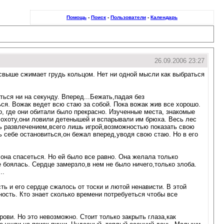
Помощь
-
Поиск
-
Пользователи
-
Календарь
26.09.2006 23:27
 свыше сжимает грудь кольцом. Нет ни одной мысли как выбраться
ься ни на секунду. Вперед...Бежать,падая без
ься. Вожак ведет всю стаю за собой. Пока вожак жив все хорошо.
о, где они обитали было прекрасно. Изученные места, знакомые
и охоту,они ловили детенышей и вспарывали им брюха. Весь лес
шь развлечением,всего лишь игрой,возможностью показать свою
ь себе остановиться,он бежал вперед,уводя свою стаю. Но в его
 она спасеться. Но ей было все равно. Она желала только
 боялась. Сердце замерзло,в нем не было ничего,только злоба.
..
ь и его сердце сжалось от тоски и лютой ненависти. В этой
ость. Кто знает сколько времени потребуеться чтобы все
ови. Но это невозможно. Стоит только закрыть глаза,как