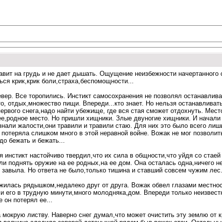
давит на грудь и не дает дышать. Ощущение неизбежности начертанного
ься крик,крик боли,страха,беспомощности...
вер. Все торопились. Инстикт самосохранения не позволял останавливат
о, отдых,множество пищи. Впереди...кто знает. Но нельзя останавливат
ервого снега,надо найти убежище, где вся стая сможет отдохнуть. Мест
шее,родное место. Но пришли хищники. Злые двуногие хищники. И начал
 знали жалости,они травили и травили стаю. Для них это было всего ли
ак потеряла слишком много в этой неравной войне. Вожак не мог позволит
до бежать и бежать...
я инстикт настойчиво твердил,что их сила в общности,что уйдя со стаей
и поднять оружие на ее родных,на ее дом. Она осталась одна,ничего не
 завыла. Но ответа не было,только тишина и ставший совсем чужим лес.
жилась рядышком,недалеко друг от друга. Вожак обвел глазами местност
и его в трудную минути,много молодняка,дом. Впереди только неизвестн
 он потерял ее...
мокрую листву. Наверно снег думал,что может очистить эту землю от кр