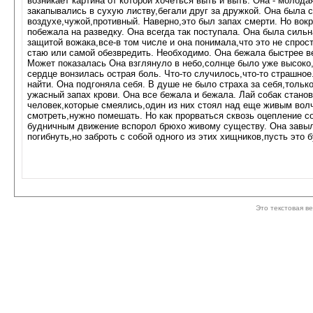
возникает картина от которой хочеться выть и выть. Она - моло
закапывались в сухую листву,бегали друг за дружкой. Она была 
воздухе,чужой,противный. Наверно,это был запах смерти. Но вокр
побежала на разведку. Она всегда так поступала. Она была силь
защитой вожака,все-в том числе и она понимала,что это не спро
стаю или самой обезвредить. Необходимо. Она бежала быстрее вет
Может показалась Она взглянуло в небо,солнце было уже высоко,
сердце вонзилась острая боль. Что-то случилось,что-то страшно
найти. Она подгоняла себя. В душе не было страха за себя,толь
ужасный запах крови. Она все бежала и бежала. Лай собак станови
человек,которые смеялись,один из них стоял над еще живым волч
смотреть,нужно помешать. Но как прорваться сквозь оцепление с
будничным движение вспорол брюхо живому существу. Она завыла,
погибнуть,но заброть с собой одного из этих хищников,пусть это б
Это текстовая в