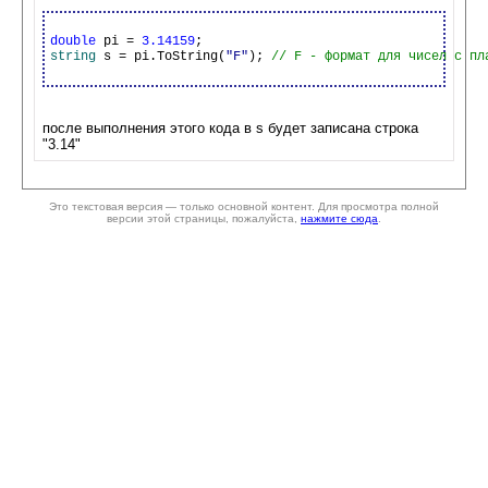
double
 pi = 
3.14159
string
 s = pi.ToString(
"F"
); 
после выполнения этого кода в s будет записана строка
"3.14"
Это текстовая версия — только основной контент. Для просмотра полной
версии этой страницы, пожалуйста,
нажмите сюда
.