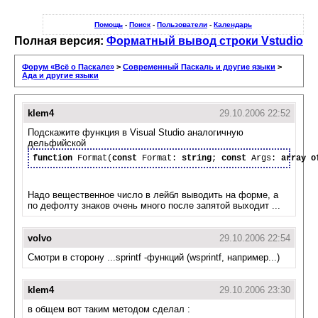
Помощь
-
Поиск
-
Пользователи
-
Календарь
Полная версия:
Форматный вывод строки Vstudio
Форум «Всё о Паскале»
>
Современный Паскаль и другие языки
>
Ада и другие языки
klem4
29.10.2006 22:52
Подскажите функция в Visual Studio аналогичную
дельфийской
function
 Format(
const
 Format: 
string
; 
const
 Args: 
array
o
Надо вещественное число в лейбл выводить на форме, а
по дефолту знаков очень много после запятой выходит ...
volvo
29.10.2006 22:54
Смотри в сторону ...sprintf -функций (wsprintf, например...)
klem4
29.10.2006 23:30
в общем вот таким методом сделал :