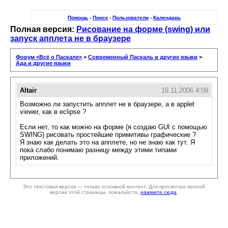
Помощь
-
Поиск
-
Пользователи
-
Календарь
Полная версия:
Рисование на форме (swing) или
запуск апплета не в браузере
Форум «Всё о Паскале»
>
Современный Паскаль и другие языки
>
Ада и другие языки
Altair
16.11.2006 4:09
Возможно ли запустить апплет не в браузере, а в applet
viewer, как в eclipse ?
Если нет, то как можно на форме (я создаю GUI с помощью
SWING) рисовать простейшие примитивы графические ?
Я знаю как делать это на апплете, но не знаю как тут. Я
пока слабо понимаю разницу между этими типами
приложений.
Это текстовая версия — только основной контент. Для просмотра полной
версии этой страницы, пожалуйста,
нажмите сюда
.