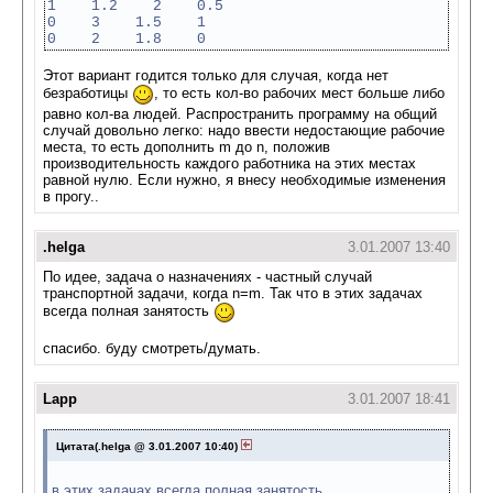
1 1.2 2 0.5
0 3 1.5 1
0 2 1.8 0
Этот вариант годится только для случая, когда нет
безработицы
, то есть кол-во рабочих мест больше либо
равно кол-ва людей. Распространить программу на общий
случай довольно легко: надо ввести недостающие рабочие
места, то есть дополнить m до n, положив
производительность каждого работника на этих местах
равной нулю. Если нужно, я внесу необходимые изменения
в прогу..
.helga
3.01.2007 13:40
По идее, задача о назначениях - частный случай
транспортной задачи, когда n=m. Так что в этих задачах
всегда полная занятость
спасибо. буду смотреть/думать.
Lapp
3.01.2007 18:41
Цитата(.helga @ 3.01.2007 10:40)
в этих задачах всегда полная занятость