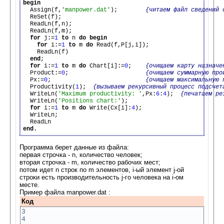
begin

  Assign(f,
'manpower.dat'
);        
{читаем файл сведений 
  ReSet(f);

  ReadLn(f,n);

  ReadLn(f,m);

for
 j:=
1
to
 n 
do
begin
for
 i:=
1
to
 m 
do
 Read(f,P[j,i]);

    ReadLn(f)

end
;

for
 i:=
1
to
 m 
do
 Chart[i]:=
0
;    
{очищаем карту назначе
  Product:=
0
;                      
{очищаем суммарную про
  Px:=
0
;                           
{очищаем максимальную 
  Productivity(
1
);  
{вызываем рекурсивный процесс подсчет
  WriteLn(
'Maximum productivity: '
,Px:
6
:
4
);  
{печатаем ре
  WriteLn(
'Positions chart:'
);

for
 i:=
1
to
 m 
do
 Write(Cx[i]:
4
);

  WriteLn;

end
Программа берет данные из файла:
первая строчка - n, количество человек;
вторая строчка - m, количество рабочих мест;
потом идет n строк по m элементов, i-ый элемент j-ой
строки есть производительность j-го человека на i-ом
месте.
Пример файла manpower.dat :
Код
3
4