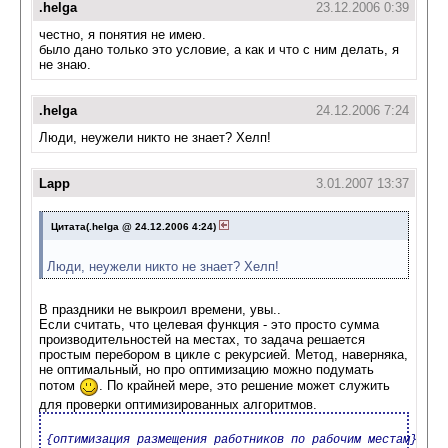
.helga
23.12.2006 0:39
честно, я понятия не имею.
было дано только это условие, а как и что с ним делать, я
не знаю.
.helga
24.12.2006 7:24
Люди, неужели никто не знает? Хелп!
Lapp
3.01.2007 13:37
Цитата(.helga @ 24.12.2006 4:24)
Люди, неужели никто не знает? Хелп!
В праздники не выкроил времени, увы..
Если считать, что целевая функция - это просто сумма
производительностей на местах, то задача решается
простым перебором в цикле с рекурсией. Метод, наверняка,
не оптимальный, но про оптимизацию можно подумать
потом
. По крайней мере, это решение может служить
для проверки оптимизированных алгоритмов.
{оптимизация размещения работников по рабочим местам}