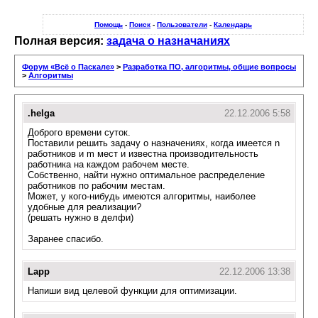
Помощь
-
Поиск
-
Пользователи
-
Календарь
Полная версия:
задача о назначаниях
Форум «Всё о Паскале»
>
Разработка ПО, алгоритмы, общие вопросы
>
Алгоритмы
.helga
22.12.2006 5:58
Доброго времени суток.
Поставили решить задачу о назначениях, когда имеется n
работников и m мест и известна производительность
работника на каждом рабочем месте.
Собственно, найти нужно оптимальное распределение
работников по рабочим местам.
Может, у кого-нибудь имеются алгоритмы, наиболее
удобные для реализации?
(решать нужно в делфи)
Заранее спасибо.
Lapp
22.12.2006 13:38
Напиши вид целевой функции для оптимизации.