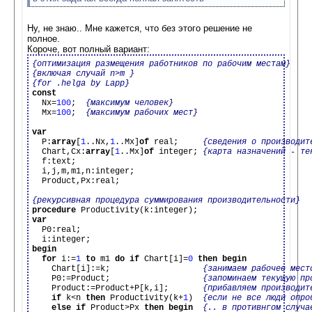
Ну, не знаю.. Мне кажется, что без этого решение не
полное.
Короче, вот полный вариант:
{оптимизация размещения работников по рабочим местам}
{включая случай n>m }
{for .helga by Lapp}
const

  Nx=
100
;  
{максимум человек}
  Mx=
100
;  
{максимум рабочих мест}
var

  P:
array
[
1
..Nx,
1
..Mx]
of
 real;     
{сведения о производит
  Chart,Cx:
array
[
1
..Mx]
of
 integer; 
{карта назначений - те
  f:text;

  i,j,m,m1,n:integer;

  Product,Px:real;

{рекурсивная процедура суммирования производительности}
procedure
var

  P0:real;

begin
for
 i:=
1
to
 m1 
do
if
 Chart[i]=
0
then
begin
    Chart[i]:=k;                   
{занимаем рабочее мест
    P0:=Product;                   
{запоминаем текущую пр
    Product:=Product+P[k,i];       
{прибавляем производит
if
 k<n 
then
 Productivity(k+
1
)  
{если не все люди опро
else
if
 Product>Px 
then
begin
{.. в противнгом случа