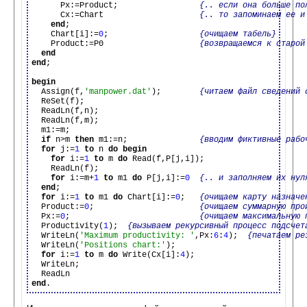
      Px:=Product;                 
{.. если она больше по
      Cx:=Chart                    
{.. то запоминаем ее и
end
;

    Chart[i]:=
0
;                   
{очищаем табель}
    Product:=P0                    
{возвращаемся к старой
end
end
;

begin

  Assign(f,
'manpower.dat'
);        
{читаем файл сведений 
  ReSet(f);

  ReadLn(f,n);

  ReadLn(f,m);

  m1:=m;

if
 n>m 
then
 m1:=n;               
{вводим фиктивные рабо
for
 j:=
1
to
 n 
do
begin
for
 i:=
1
to
 m 
do
 Read(f,P[j,i]);

    ReadLn(f);

for
 i:=m+
1
to
 m1 
do
 P[j,i]:=
0
{.. и заполняем их нул
end
;

for
 i:=
1
to
 m1 
do
 Chart[i]:=
0
;   
{очищаем карту назначе
  Product:=
0
;                      
{очищаем суммарную про
  Px:=
0
;                           
{очищаем максимальную 
  Productivity(
1
);  
{вызываем рекурсивный процесс подсчет
  WriteLn(
'Maximum productivity: '
,Px:
6
:
4
);  
{печатаем ре
  WriteLn(
'Positions chart:'
);

for
 i:=
1
to
 m 
do
 Write(Cx[i]:
4
);

  WriteLn;

end