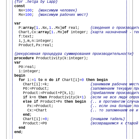
{for .helga by Lapp}
const

  Nx=
100
;  
{максимум человек}
  Mx=
100
;  
{максимум рабочих мест}
var

  P:
array
[
1
..Nx,
1
..Mx]
of
 real;     
{сведения о производит
  Chart,Cx:
array
[
1
..Mx]
of
 integer; 
{карта назначений - те
  f:text;

  i,j,m,n:integer;

  Product,Px:real;

{рекурсивная процедура суммирования производительности}
procedure
var

  P0:real;

begin
for
 i:=
1
to
 m 
do
if
 Chart[i]=
0
then
begin
    Chart[i]:=k;                   
{занимаем рабочее мест
    P0:=Product;                   
{запоминаем текущую пр
    Product:=Product+P[k,i];       
{прибавляем производит
if
 k<n 
then
 Productivity(k+
1
)  
{если не все люди опро
else
if
 Product>Px 
then
begin
{.. в противнгом случа
      Px:=Product;                 
{.. если она больше по
      Cx:=Chart                    
{.. то запоминаем ее и
end
;

    Chart[i]:=
0
;                   
{очищаем табель}
    Product:=P0                    
{возвращаемся к старой
end
end
;
