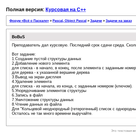
Полная версия:
Курсовая на С++
Форум «Всё о Паскале»
>
Pascal, Object Pascal
>
Задачи
>
Задачи на заказ
BoBuS
Преподаватель дал курсовую. Последний срок сдачи среда. Сколь
Вот задание:
1.Создание пустой структуры данных
2.Добавление нового элемента
для списка - в начало, в конец, после элемента с заданным номе
для дерева - к указанной вершине дерева
3.Вывод на экран дисплея
4.Удаление элемента
для списка - из начала, из конца, с заданным номером (ключом).
5.Упорядочивание элементов структуры
6.Запись в файл
7.Уничтожение структуры данных
8.Чтение данных из файла
Для "Кольцевой неоднородный (гетерогенный) список с однородн
Осталось не так много времени выручайте.
Это текстовая в