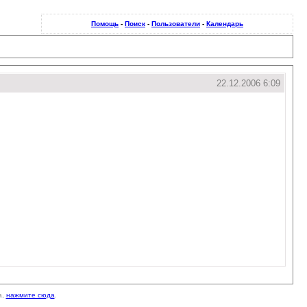
Помощь
-
Поиск
-
Пользователи
-
Календарь
22.12.2006 6:09
а,
нажмите сюда
.