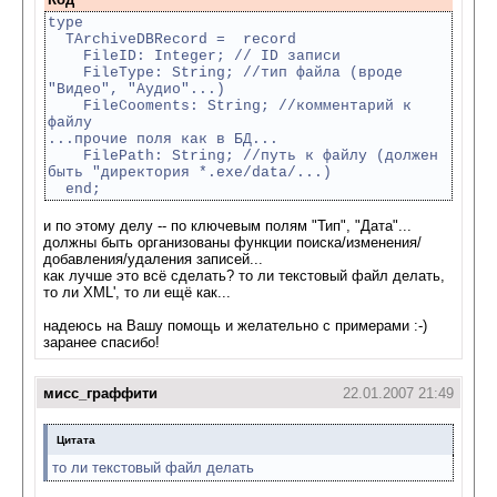
type
TArchiveDBRecord = record
FileID: Integer; // ID записи
FileType: String; //тип файла (вроде
"Видео", "Аудио"...)
FileCooments: String; //комментарий к
файлу
...прочие поля как в БД...
FilePath: String; //путь к файлу (должен
быть "директория *.ехе/data/...)
end;
и по этому делу -- по ключевым полям "Тип", "Дата"...
должны быть организованы функции поиска/изменения/
добавления/удаления записей...
как лучше это всё сделать? то ли текстовый файл делать,
то ли XML', то ли ещё как...
надеюсь на Вашу помощь и желательно с примерами :-)
заранее спасибо!
мисс_граффити
22.01.2007 21:49
Цитата
то ли текстовый файл делать