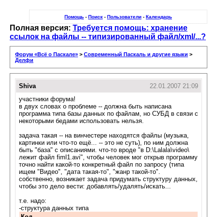
Помощь
-
Поиск
-
Пользователи
-
Календарь
Полная версия:
Требуется помощь: хранение
ссылок на файлы -- типизированный файл/xml/...?
Форум «Всё о Паскале»
>
Современный Паскаль и другие языки
>
Делфи
Shiva
22.01.2007 21:09
участники форума!
в двух словах о проблеме -- должна быть написана
программа типа базы данных по файлам, но СУБД в связи с
некоторыми бедами использовать нельзя.
задача такая -- на винчестере находятся файлы (музыка,
картинки или что-то ещё... -- это не суть), по ним должна
быть "база" с описаниями. что-то вроде "в D:\Lalala\video\
лежит файл fiml1.avi", чтобы человек мог открыв программу
точно найти какой-то конкретный файл по запросу (типа
ищем "Видео", "дата такая-то", "жанр такой-то".
собственно, возникает задача придумать структуру данных,
чтобы это дело вести: добавлять/удалять/искать...
т.е. надо:
-структура данных типа
Код