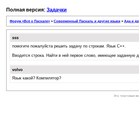
Полная версия:
Задачки
Форум «Всё о Паскале»
>
Современный Паскаль и другие языки
>
Ада и др
sss
помогите пожалуйста решить задачу по строкам. Язык С++.
Вводится строка. Найти в ней первое слово, имеющее заданную д
volvo
Язык какой? Компилятор?
Это текстовая в