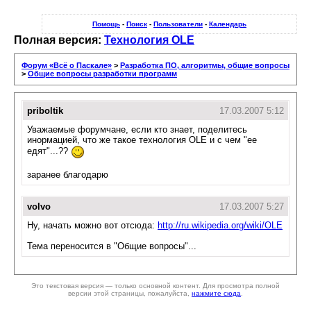
Помощь
-
Поиск
-
Пользователи
-
Календарь
Полная версия:
Технология OLE
Форум «Всё о Паскале»
>
Разработка ПО, алгоритмы, общие вопросы
>
Общие вопросы разработки программ
priboltik
17.03.2007 5:12
Уважаемые форумчане, если кто знает, поделитесь
инормацией, что же такое технология OLE и с чем "ее
едят"...??
заранее благодарю
volvo
17.03.2007 5:27
Ну, начать можно вот отсюда:
http://ru.wikipedia.org/wiki/OLE
Тема переносится в "Общие вопросы"...
Это текстовая версия — только основной контент. Для просмотра полной
версии этой страницы, пожалуйста,
нажмите сюда
.