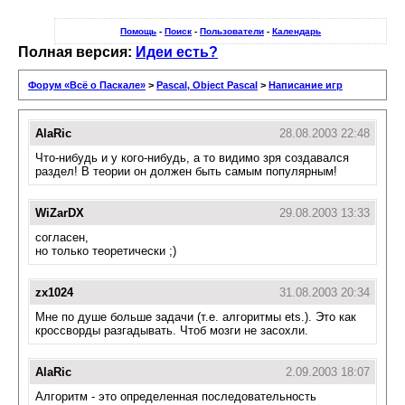
Помощь
-
Поиск
-
Пользователи
-
Календарь
Полная версия:
Идеи есть?
Форум «Всё о Паскале»
>
Pascal, Object Pascal
>
Написание игр
AlaRic
28.08.2003 22:48
Что-нибудь и у кого-нибудь, а то видимо зря создавался
раздел! В теории он должен быть самым популярным!
WiZarDX
29.08.2003 13:33
согласен,
но только теоретически ;)
zx1024
31.08.2003 20:34
Мне по душе больше задачи (т.е. алгоритмы ets.). Это как
кроссворды разгадывать. Чтоб мозги не засохли.
AlaRic
2.09.2003 18:07
Алгоритм - это определенная последовательность