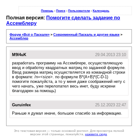
Помощь
-
Поиск
-
Пользователи
-
Календарь
Полная версия:
Помогите сделать задание по
Ассемблеру
Форум «Всё о Паскале»
>
Современный Паскаль и другие языки
>
Ассемблер
M9I4uK
29.04.2013 23:10
разработать программу на Ассемблере, осуществляющую
ввод и обработку квадратных матриц по заданной формуле.
Ввод размера матриц осуществляется из командной строки
в формате: /n=<size>. по формуле B*(A+B)*(C-D-1)
помогите пожалуйста, а то у меня даже соображений нету с
чего начать, уже перелопател весь инет, буду искрени
благодарен за помощь)
Guruinfex
25.12.2023 22:47
Раньше я думал иначе, большое спасибо за информацию.
Это текстовая версия — только основной контент. Для просмотра полной
версии этой страницы, пожалуйста,
нажмите сюда
.