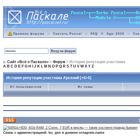
Правила форума
::
Скачать Pascal
::
FAQ
//
Ада–2020
::
Ска
Сайт «Всё о Паскале»
>
Форум
> История репутации участника
A
B
C
D
E
F
G
H
I
J
K
L
M
N
O
P
Q
R
S
T
U
V
W
X
Y
Z
История репутации участника Арсений [+0/-0]
От пользователя
Из темы
Связь с администрацией: bu_gen в домене octagram.name