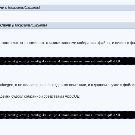
ючи
(Показать/Скрыть)
 ключи
(Показать/Скрыть)
то компилятор запоминает, с какими ключами собирались файлы, и пишет в фа
 ./config -config ./config -ke -xr -gc -O none -trace -eo +mr e -translate -pB -IXIL
adacgen, а не adacomp, но не везде имя поменяли, и в данном случае в файл
 демки судоку, собранной средствами AppCOE:
 ./config -config ./config -ke -xr -gc -O none -trace -eo +mr e -translate -pB -IXIL