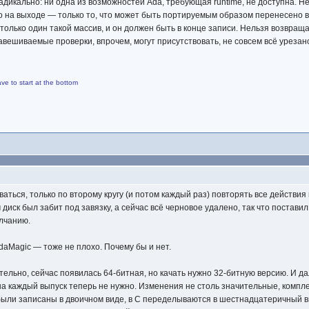
дикально: ни одна из возможностей Ada, требующая runtime, не доступна. Н
 на выходе — только то, что может быть портируемым образом перенесено в
 только один такой массив, и он должен быть в конце записи. Нельзя возвраща
вешиваемые проверки, впрочем, могут присутствовать, не совсем всё урезан
ave to start at the bottom
ться, только по второму кругу (и потом каждый раз) повторять все действия
иск был забит под завязку, а сейчас всё черновое удалено, так что поставил
олчанию.
daMagic — тоже не плохо. Почему бы и нет.
ельно, сейчас появилась 64-битная, но качать нужно 32-битную версию. И да
на каждый выпуск теперь не нужно. Изменения не столь значительные, компл
были записаны в двоичном виде, в C переделываются в шестнадцатеричный ви