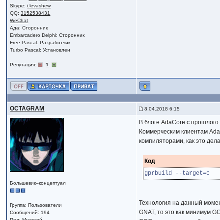
Skype:
i.levashew
QQ:
3152538431
WeChat
Ада: Сторонник
Embarcadero Delphi: Сторонник
Free Pascal: Разработчик
Turbo Pascal: Установлен
Репутация:
1
OCTAGRAM
8.04.2018 6:15
В блоге AdaCore с прошлого
Коммерческим клиентам AdaC
компиляторами, как это дела
Код
gprbuild --target=c
Большевик–концептуал
Технология на данный момен
Группа: Пользователи
GNAT, то это как минимум 
Сообщений: 194
Пол: Мужской