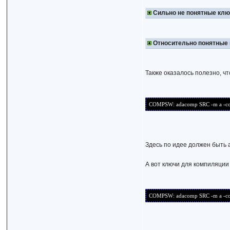
Сильно не понятные кл
Относительно понятные
Также оказалось полезно, ч
COMPSW: adacomp SRC -m a -config
Здесь по идее должен быть 
А вот ключи для компиляции
COMPSW: adacomp SRC -m a -config