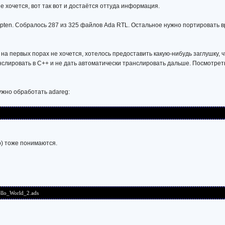
е хочется, вот так вот и достаётся оттуда информация.
pten. Собралось 287 из 325 файлов Ada RTL. Остальное нужно портировать в
м на первых порах не хочется, хотелось предоставить какую-нибудь заглушку,
слировать в C++ и не дать автоматически транслировать дальше. Посмотреть 
ужно обработать adareg:
db) тоже понимаются.
ello_World_2.ads