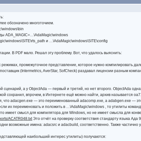
ь:
алее обозначено многоточием.
\windows\bin
еды ADA_MAGIC=…\AdaMagic\windows
c\windows\SITE\rts_path и …\AdaMagic\windows\SITE\config
ации. В PDF мало. Решал эту проблему. Вот, что удалось выяснить:
х режимах, промежуточное представление, которое нужно компилировать даль
поставщик (Intermetrics, AverStar, SofCheck) раздавал лицензии разным комп
ой сценарий, а у ObjectAda — первый и третий, но нет второго. ObjectAda од
 такой сохранил, впрочем, в Интернете ещё можно найти, архив называется oa71
я, что adacgen.exe — это переименованный adacomp.exe, а adabgen.exe — эт
 и если их переименовать и положить в …\AdaMagic\windows , то утилиты коман
, что имеет смысл для компилятора для Windows, но не имеет смысла для кон
eports/ACATR048.txt
Это отчёт на проверку соответствия стандарту языка Ада 9
одни возможные имена: adacsrc и adacbuild, соответственно. Также частично 
представляющей наибольший интерес утилиты) получаются: