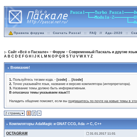
Правила форума
::
Скачать Pascal
::
FAQ
//
Ада–2020
::
Ск
Сайт «Всё о Паскале»
>
Форум
>
Современный Паскаль и другие язы
A
B
C
D
E
F
G
H
I
J
K
L
M
N
O
P
Q
R
S
T
U
V
W
X
Y
Z
Внимание!
1.
Пользуйтесь тегами кода. -
[code]
...
[/code]
2.
Точно указывайте язык, название и версию компилятора (интерпретатора).
3.
Название темы должно быть информативным.
В
описании
темы указываем язык!!!
Наладить общение поможет, если вы
подпишитесь по почте на новые темы в эт
2 страниц
1
2
>
Компиляторы AdaMagic и GNAT CCG
, Ada -> C, C++
OCTAGRAM
31.01.2017 11:01