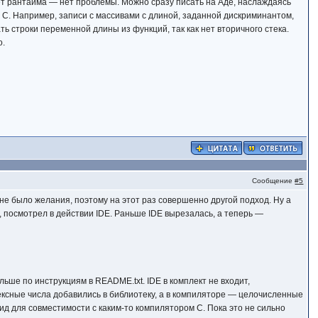
ет рантайма — нет проблемы. Можно сразу писать на Аде, наслаждаясь
 C. Например, записи с массивами с длиной, заданной дискриминантом,
ть строки переменной длины из функций, так как нет вторичного стека.
о.
Сообщение
#5
 не было желания, поэтому на этот раз совершенно другой подход. Ну а
, посмотрел в действии IDE. Раньше IDE вырезалась, а теперь —
льше по инструкциям в README.txt. IDE в комплект не входит,
ексные числа добавились в библиотеку, а в компиляторе — целочисленные
д для совместимости с каким-то компилятором C. Пока это не сильно