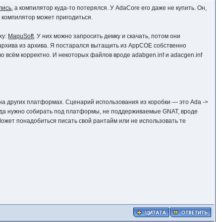
лись
, а компилятор куда-то потерялся. У AdaCore его даже не купить. Он,
й компилятор может пригодиться.
ху:
MapuSoft
. У них можно запросить демку и скачать, потом они
з архива из архива. Я постарался вытащить из AppCOE собственно
о всём корректно. И некоторых файлов вроде adabgen.inf и adacgen.inf
и на других платформах. Сценарий использования из коробки — это Ada ->
когда нужно собирать под платформы, не поддерживаемые GNAT, вроде
 Может понадобиться писать свой рантайм или не использовать те