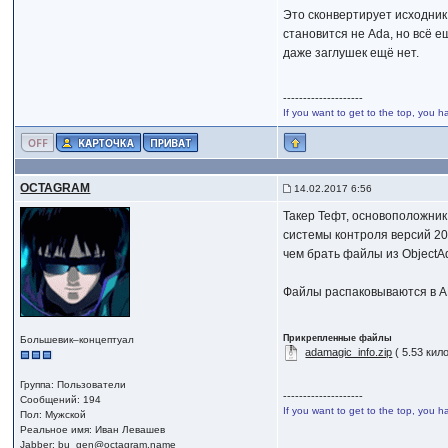
Это сконвертирует исходник 
становится не Ada, но всё е
даже заглушек ещё нет.
--------------------
If you want to get to the top, you h
OCTAGRAM
14.02.2017 6:56
Такер Тефт, основоположник
системы контроля версий 200
чем брать файлы из ObjectAd
Файлы распаковываются в A
Прикрепленные файлы
Большевик–концептуал
adamagic_info.zip
( 5.53 кил
Группа: Пользователи
--------------------
Сообщений: 194
If you want to get to the top, you h
Пол: Мужской
Реальное имя: Иван Левашев
Jabber:
bu_gen@octagram.name