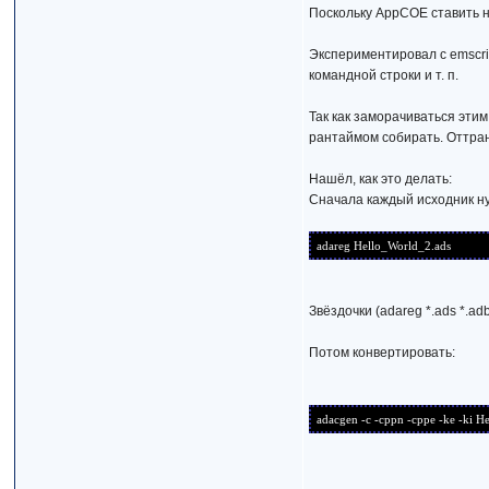
Поскольку AppCOE ставить н
Экспериментировал с emscri
командной строки и т. п.
Так как заморачиваться эти
рантаймом собирать. Оттран
Нашёл, как это делать:
Сначала каждый исходник н
adareg Hello_World_2.ads
Звёздочки (adareg *.ads *.a
Потом конвертировать:
adacgen -c -cppn -cppe -ke -ki H