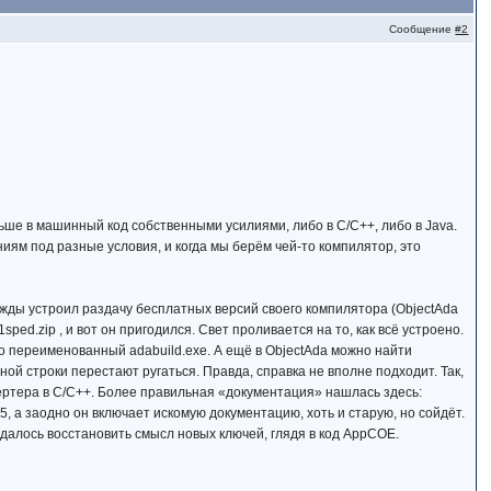
Сообщение
#2
ше в машинный код собственными усилиями, либо в C/C++, либо в Java.
аниям под разные условия, и когда мы берём чей-то компилятор, это
нажды устроил раздачу бесплатных версий своего компилятора (ObjectAda
sped.zip , и вот он пригодился. Свет проливается на то, как всё устроено.
о переименованный adabuild.exe. А ещё в ObjectAda можно найти
дной строки перестают ругаться. Правда, справка не вполне подходит. Так,
вертера в C/C++. Более правильная «документация» нашлась здесь:
5, а заодно он включает искомую документацию, хоть и старую, но сойдёт.
удалось восстановить смысл новых ключей, глядя в код AppCOE.