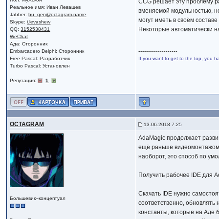
CCG решает эту проблему ра
Реальное имя: Иван Левашев
вменяемой модульностью, но
Jabber:
bu_gen@octagram.name
могут иметь в своём составе
Skype:
i.levashew
Некоторые автоматически на
QQ:
3152538431
WeChat
Ада: Сторонник
Embarcadero Delphi: Сторонник
--------------------
Free Pascal: Разработчик
If you want to get to the top, you h
Turbo Pascal: Установлен
Репутация:
1
OCTAGRAM
13.06.2018 7:25
AdaMagic продолжает развива
ещё раньше видеомонтажом д
наоборот, это способ по ум
Получить рабочее IDE для A
Скачать IDE нужно самостоят
Большевик–концептуал
соответственно, обновлять 
константы, которые на Аде 