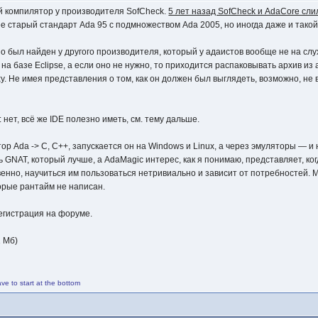
й компилятор у производителя SofCheck.
5 лет назад SofCheck и AdaCore сли
е старый стандарт Ada 95 с подмножеством Ada 2005, но иногда даже и тако
 был найден у другого производителя, который у адаистов вообще не на слу
на базе Eclipse, а если оно не нужно, то приходится распаковывать архив и
. Не имея представления о том, как он должен был выглядеть, возможно, не в
: нет, всё же IDE полезно иметь, см. тему дальше.
ор Ada -> C, C++, запускается он на Windows и Linux, а через эмуляторы — 
ть GNAT, который лучше, а AdaMagic интерес, как я понимаю, представляет, 
твенно, научиться им пользоваться нетривиально и зависит от потребностей.
орые рантайм не написан.
егистрация на форуме.
 Мб)
ave to start at the bottom