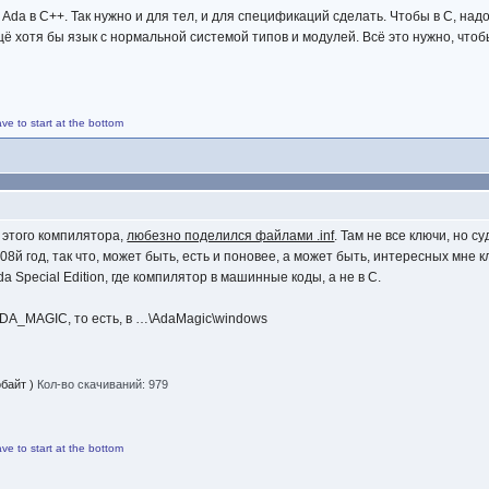
Ada в C++. Так нужно и для тел, и для спецификаций сделать. Чтобы в C, надо
щё хотя бы язык с нормальной системой типов и модулей. Всё это нужно, чтоб
ave to start at the bottom
 этого компилятора,
любезно поделился файлами .inf
. Там не все ключи, но с
8й год, так что, может быть, есть и поновее, а может быть, интересных мне к
a Special Edition, где компилятор в машинные коды, а не в C.
DA_MAGIC, то есть, в …\AdaMagic\windows
обайт )
Кол-во скачиваний: 979
ave to start at the bottom