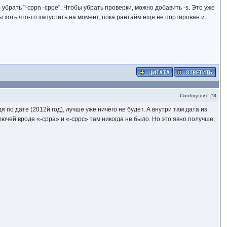
 убрать "-cppn -cppe". Чтобы убрать проверки, можно добавить -s. Это уже
ы хоть что-то запустить на момент, пока рантайм ещё не портирован и
Сообщение
#3
удя по дате (2012й год), лучше уже ничего не будет. А внутри там дата из
лючей вроде «-cppa» и «-cppc» там никогда не было. Но это явно получше,