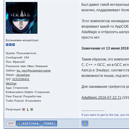
Был давно такой интересны
конечно, поддерживает боле
Этот компилятор неожиданно
впаривают какой-то AppCOE 
AdaMagic и отбросить шелуху
просто нет.
Большевик–концептуал
Замечание от 13 июня 2018
Группа: Пользователи
Сообщений: 194
Таким образом, это компилят
Пол: Мужской
C, C++ -> GCC, но в GCC ес
Реальное имя: Иван Левашев
Asm.js и Эльбрус, соответс
Jabber:
bu_gen@octagram.name
Skype:
i.levashew
возможности языка, под кот
QQ:
3152538431
WeChat
Для скачивания требуется р
Ада: Сторонник
Embarcadero Delphi: Сторонник
Free Pascal: Разработчик
AdaMagic.2016-07-22.7z
(191
Turbo Pascal: Установлен
Репутация:
1
--------------------
If you want to get to the top, you h