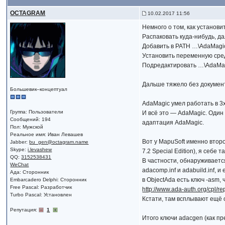
OCTAGRAM
10.02.2017 11:56
Немного о том, как установит
Распаковать куда-нибудь, д
Добавить в PATH …\AdaMagic
Установить переменную ср
Подредактировать …\AdaMagi
Дальше тяжело без документ
Большевик–концептуал
AdaMagic умел работать в 3
Группа: Пользователи
И всё это — AdaMagic. Один 
Сообщений: 194
адаптация AdaMagic.
Пол: Мужской
Реальное имя: Иван Левашев
Вот у MapuSoft именно втор
Jabber:
bu_gen@octagram.name
Skype:
i.levashew
7.2 Special Edition), я себе
QQ:
3152538431
В частности, обнаруживаетс
WeChat
adacomp.inf и adabuild.inf,
Ада: Сторонник
в ObjectAda есть ключ -asm
Embarcadero Delphi: Сторонник
Free Pascal: Разработчик
http://www.ada-auth.org/cpl/r
Turbo Pascal: Установлен
Кстати, там всплывают ещё 
Репутация:
1
Итого ключи adacgen (как 