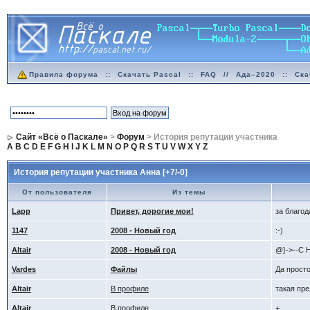
Правила форума
::
Скачать Pascal
::
FAQ
//
Ада–2020
::
Ска
Сайт «Всё о Паскале»
>
Форум
> История репутации участника
A
B
C
D
E
F
G
H
I
J
K
L
M
N
O
P
Q
R
S
T
U
V
W
X
Y
Z
История репутации участника Анна [+7/-0]
От пользователя
Из темы
Lapp
Привет, дорогие мои!
за благод
1147
2008 - Новый год
:-)
Altair
2008 - Новый год
@}->--С
Vardes
Файлы
Да просто
Altair
В профиле
такая пре
Altair
В профиле
+