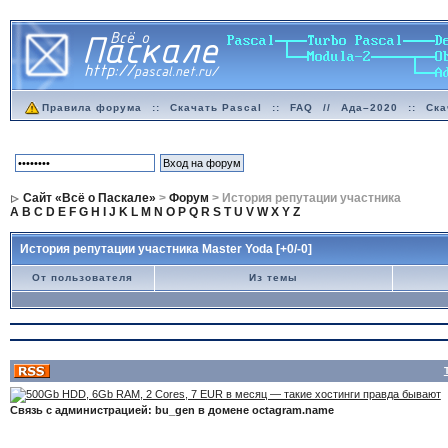
Правила форума
::
Скачать Pascal
::
FAQ
//
Ада–2020
::
Ска
Сайт «Всё о Паскале»
>
Форум
> История репутации участника
A
B
C
D
E
F
G
H
I
J
K
L
M
N
O
P
Q
R
S
T
U
V
W
X
Y
Z
История репутации участника Master Yoda [+0/-0]
От пользователя
Из темы
Связь с администрацией: bu_gen в домене octagram.name