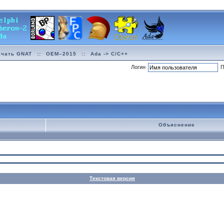
ачать GNAT
::
OEM–2015
::
Ada -> C/C++
Логин
П
Объяснение
Текстовая версия