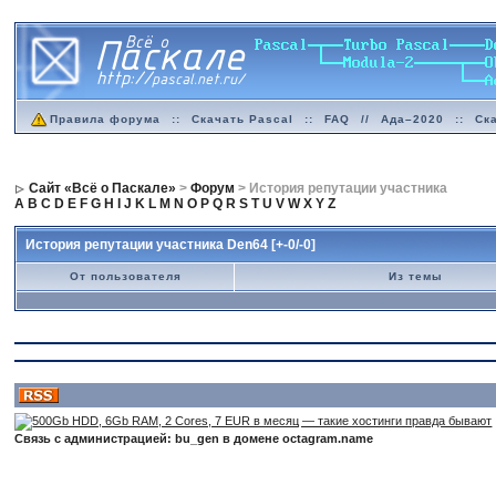
Правила форума
::
Скачать Pascal
::
FAQ
//
Ада–2020
::
Ск
Сайт «Всё о Паскале»
>
Форум
> История репутации участника
A
B
C
D
E
F
G
H
I
J
K
L
M
N
O
P
Q
R
S
T
U
V
W
X
Y
Z
История репутации участника Den64 [+-0/-0]
От пользователя
Из темы
Связь с администрацией: bu_gen в домене octagram.name