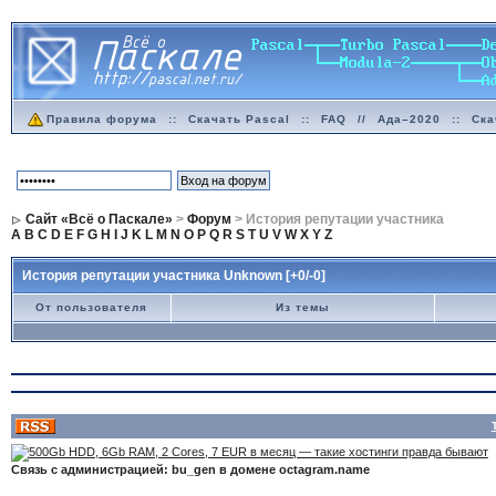
Правила форума
::
Скачать Pascal
::
FAQ
//
Ада–2020
::
Ска
Сайт «Всё о Паскале»
>
Форум
> История репутации участника
A
B
C
D
E
F
G
H
I
J
K
L
M
N
O
P
Q
R
S
T
U
V
W
X
Y
Z
История репутации участника Unknown [+0/-0]
От пользователя
Из темы
Связь с администрацией: bu_gen в домене octagram.name