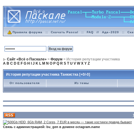
Правила форума
::
Скачать Pascal
::
FAQ
//
Ада–2020
::
Ска
Сайт «Всё о Паскале»
>
Форум
> История репутации участника
A
B
C
D
E
F
G
H
I
J
K
L
M
N
O
P
Q
R
S
T
U
V
W
X
Y
Z
История репутации участника Танкистка [+0/-0]
От пользователя
Из темы
Связь с администрацией: bu_gen в домене octagram.name