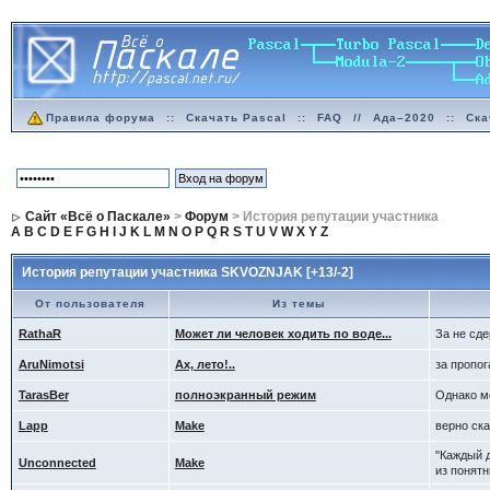
Правила форума
::
Скачать Pascal
::
FAQ
//
Ада–2020
::
Ска
Сайт «Всё о Паскале»
>
Форум
> История репутации участника
A
B
C
D
E
F
G
H
I
J
K
L
M
N
O
P
Q
R
S
T
U
V
W
X
Y
Z
История репутации участника SKVOZNJAK [+13/-2]
От пользователя
Из темы
RathaR
Может ли человек ходить по воде...
За не сд
AruNimotsi
Ах, лето!..
за пропог
TarasBer
полноэкранный режим
Однако м
Lapp
Make
верно ска
"Каждый 
Unconnected
Make
из понятн