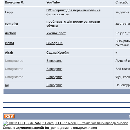
Вячеслав Л.
YouTube
Спасибо
DOS-скрипт для переименования
Lapp
за дело))
фотоснимков
проблемы с win после установки
compiler
за ответы 
убунты
Archon
Ученье свет
За jap ^_^
Выбирать
klem4
Выбор ПК
вы также
Altair
Садам Хусейн
+
Unregistered
В профиле
Лучший из
Unregistered
В профиле
Всё толк
Unregistered
В профиле
'Лук, хрен
mj
В профиле
Нецензур
Связь с администрацией: bu_gen в домене octagram.name