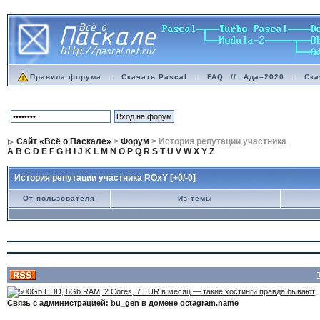
Правила форума
::
Скачать Pascal
::
FAQ
//
Ада–2020
::
Ска
Сайт «Всё о Паскале»
>
Форум
> История репутации участника
A
B
C
D
E
F
G
H
I
J
K
L
M
N
O
P
Q
R
S
T
U
V
W
X
Y
Z
История репутации участника ROxY [+0/-0]
От пользователя
Из темы
Связь с администрацией: bu_gen в домене octagram.name