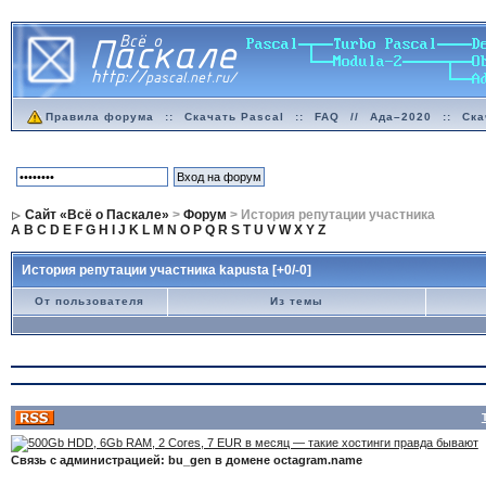
Правила форума
::
Скачать Pascal
::
FAQ
//
Ада–2020
::
Ска
Сайт «Всё о Паскале»
>
Форум
> История репутации участника
A
B
C
D
E
F
G
H
I
J
K
L
M
N
O
P
Q
R
S
T
U
V
W
X
Y
Z
История репутации участника kapusta [+0/-0]
От пользователя
Из темы
Связь с администрацией: bu_gen в домене octagram.name