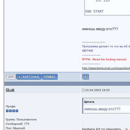
int 21h ;
END START
имеешь ввиду ето???
--------------------
Программа делает то что вы ей п
МЕРФИ
---------------------
RTFM - Read the fucking manual
---------------------
http://www.livejournal.com/users/lo
GLuk
22.04.2003 19:53
Цитата
Профи
имеешь ввиду ето???
Группа: Пользователи
Сообщений: 775
Пол: Мужской
Нафига AX то обнулять... :o