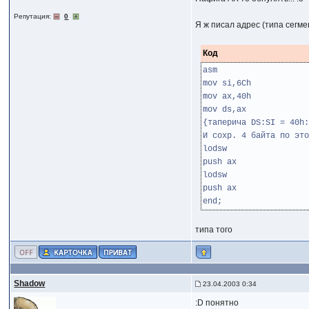
Репутация:
0
Я ж писал адрес (типа сегм
Код
asm
mov si,6Ch
mov ax,40h
mov ds,ax
{таперича DS:SI = 40h:
И сохр. 4 байта по это
lodsw
push ax
lodsw
push ax
end;
типа того
Shadow
23.04.2003 0:34
:D понятно