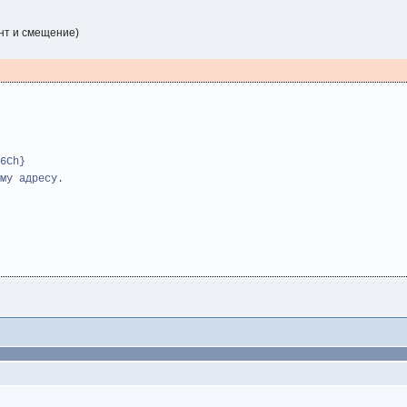
ент и смещение)
6Ch}
му адресу.