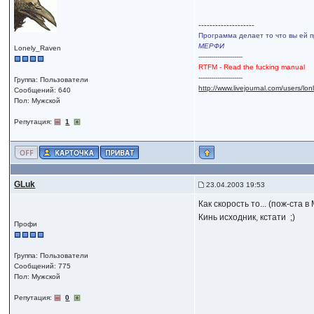
--------------------
Программа делает то что вы ей п
МЕРФИ
Lonely_Raven
---------------------
RTFM - Read the fucking manual
---------------------
Группа: Пользователи
http://www.livejournal.com/users/lo
Сообщений: 640
Пол: Мужской
Репутация:
1
GLuk
23.04.2003 19:53
Как скорость то... (пож-ста в
Кинь исходник, кстати ;)
Профи
Группа: Пользователи
Сообщений: 775
Пол: Мужской
Репутация:
0