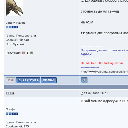
:D как оценить скорость ра
---
сточность до мл секунд
---
на ASM
Lonely_Raven
--
т.к. уменя две программы н
Группа: Пользователи
Сообщений: 640
Пол: Мужской
--------------------
Программа делает то что вы ей п
Репутация:
1
МЕРФИ
---------------------
RTFM - Read the fucking manual
---------------------
http://www.livejournal.com/users/lo
GLuk
21.04.2003 19:51
Юзай мем по адресу 40h:6Ch.
Профи
Группа: Пользователи
Сообщений: 775