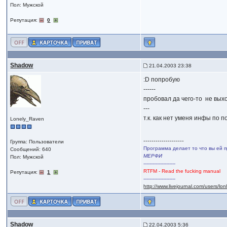
Пол: Мужской
Репутация:
0
Shadow
21.04.2003 23:38
:D попробую
------
пробовал да чего-то не вых
---
т.к. как нет уменя инфы по 
Lonely_Raven
--------------------
Группа: Пользователи
Программа делает то что вы ей п
Сообщений: 640
МЕРФИ
Пол: Мужской
---------------------
RTFM - Read the fucking manual
Репутация:
1
---------------------
http://www.livejournal.com/users/lo
Shadow
22.04.2003 5:36