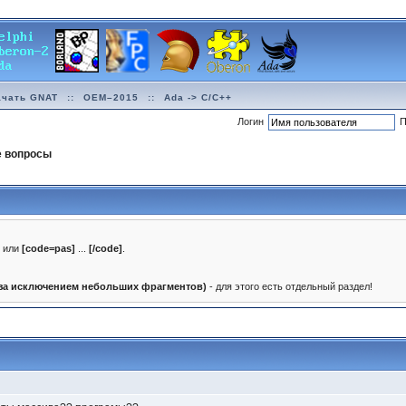
ачать GNAT
::
OEM–2015
::
Ada -> C/C++
Логин
П
е вопросы
]
или
[code=pas]
...
[/code]
.
(за исключением небольших фрагментов)
- для этого есть отдельный раздел!