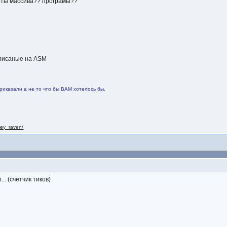
боты массива?? програмы??
аписаные на ASM
риказали а не то что бы ВАМ хотелось бы.
nley_raven/
.. (счетчик тиков)