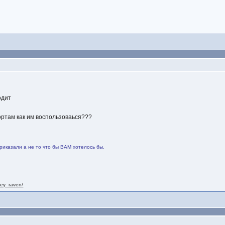
одит
портам как им воспользоваься???
риказали а не то что бы ВАМ хотелось бы.
nley_raven/