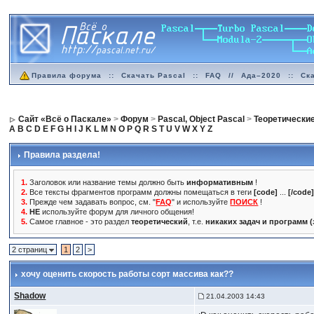
Правила форума
::
Скачать Pascal
::
FAQ
//
Ада–2020
::
Ск
Сайт «Всё о Паскале»
>
Форум
>
Pascal, Object Pascal
>
Теоретически
A
B
C
D
E
F
G
H
I
J
K
L
M
N
O
P
Q
R
S
T
U
V
W
X
Y
Z
Правила раздела!
1.
Заголовок или название темы должно быть
информативным
!
2.
Все тексты фрагментов программ должны помещаться в теги
[code]
...
[/code
3.
Прежде чем задавать вопрос, см. "
FAQ
" и используйте
ПОИСК
!
4.
НЕ
используйте форум для личного общения!
5.
Самое главное - это раздел
теоретический
, т.е.
никаких задач и программ 
2 страниц
1
2
>
хочу оценить скорость работы сорт массива как??
Shadow
21.04.2003 14:43