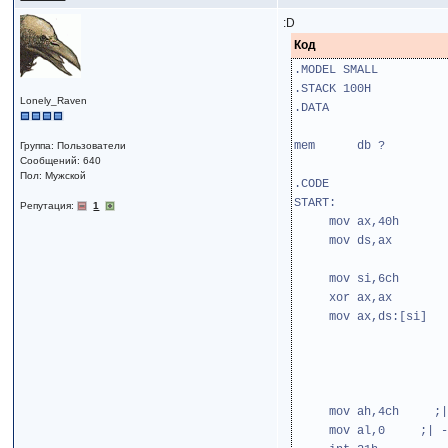
:D
Код
.MODEL SMALL
.STACK 100H
Lonely_Raven
.DATA
mem db ?
Группа: Пользователи
Сообщений: 640
Пол: Мужской
.CODE
START:
Репутация:
1
mov ax,40h
mov ds,ax
mov si,6ch
xor ax,ax
mov ax,ds:[si]
mov ah,4ch ;|
mov al,0 ;| -EXI