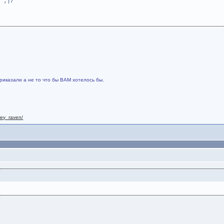
|/
риказали а не то что бы ВАМ хотелось бы.
nley_raven/