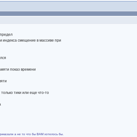
определ
м индекса смещение в массиве при
ился
памяти показ времени
мяти
 только тики или еще что-то
а
риказали а не то что бы ВАМ хотелось бы.