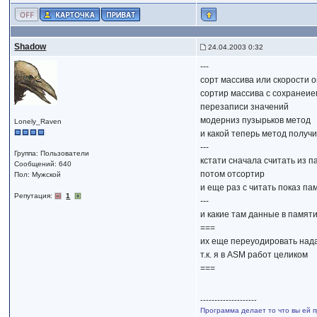
Shadow
24.04.2003 0:32
---
сорт массива или скорости 
сортир массива с сохранеие
перезаписи значений
модерниз пузырьков метод
Lonely_Raven
и какой теперь метод получ
---
Группа: Пользователи
кстати сначала считать из 
Сообщений: 640
потом отсортир
Пол: Мужской
и еще раз с читать показ па
Репутация:
1
---
и какие там данные в памяти
===
их еще переуодировать над
т.к. я в ASM работ целиком
===
--------------------
Программа делает то что вы ей п