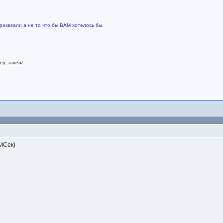
риказали а не то что бы ВАМ хотелось бы.
nley_raven/
 МСек)