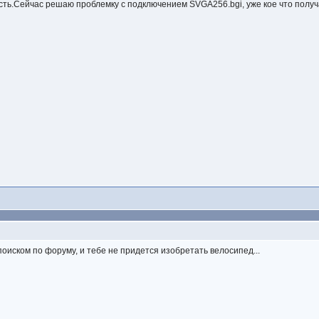
сть.Сейчас решаю проблемку с подключением SVGA256.bgi, уже кое что полу
оиском по форуму, и тебе не придется изобретать велосипед...