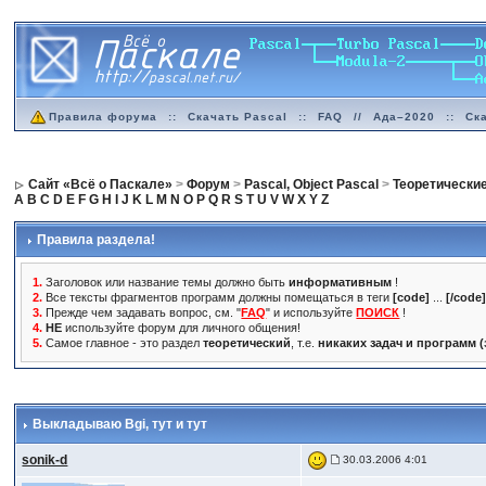
Правила форума
::
Скачать Pascal
::
FAQ
//
Ада–2020
::
Ск
Сайт «Всё о Паскале»
>
Форум
>
Pascal, Object Pascal
>
Теоретически
A
B
C
D
E
F
G
H
I
J
K
L
M
N
O
P
Q
R
S
T
U
V
W
X
Y
Z
Правила раздела!
1.
Заголовок или название темы должно быть
информативным
!
2.
Все тексты фрагментов программ должны помещаться в теги
[code]
...
[/code
3.
Прежде чем задавать вопрос, см. "
FAQ
" и используйте
ПОИСК
!
4.
НЕ
используйте форум для личного общения!
5.
Самое главное - это раздел
теоретический
, т.е.
никаких задач и программ 
Выкладываю Bgi
, тут и тут
sonik-d
30.03.2006 4:01