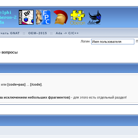
ачать GNAT
::
OEM–2015
::
Ada -> C/C++
Логин
П
е вопросы
]
или
[code=pas]
...
[/code]
.
(за исключением небольших фрагментов)
- для этого есть отдельный раздел!