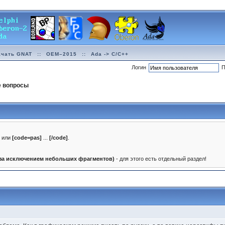
ачать GNAT
::
OEM–2015
::
Ada -> C/C++
Логин
П
е вопросы
]
или
[code=pas]
...
[/code]
.
(за исключением небольших фрагментов)
- для этого есть отдельный раздел!