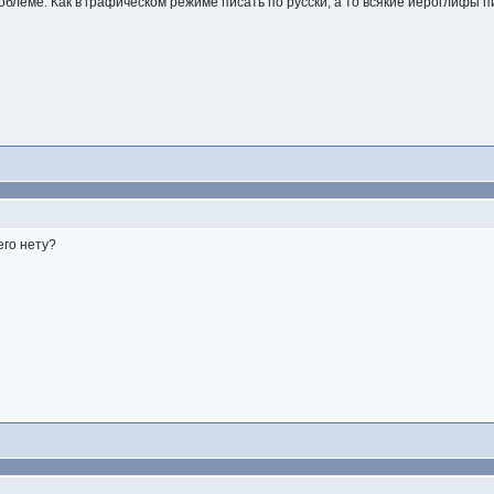
облеме. Как в графическом режиме писать по русски, а то всякие иероглифы п
его нету?