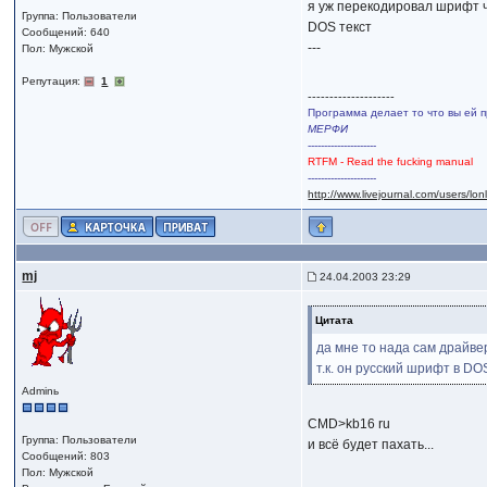
я уж перекодировал шрифт 
Группа: Пользователи
DOS текст
Сообщений: 640
---
Пол: Мужской
Репутация:
1
--------------------
Программа делает то что вы ей п
МЕРФИ
---------------------
RTFM - Read the fucking manual
---------------------
http://www.livejournal.com/users/lo
mj
24.04.2003 23:29
Цитата
да мне то нада сам драйве
т.к. он русский шрифт в DO
Adminь
CMD>kb16 ru
Группа: Пользователи
и всё будет пахать...
Сообщений: 803
Пол: Мужской