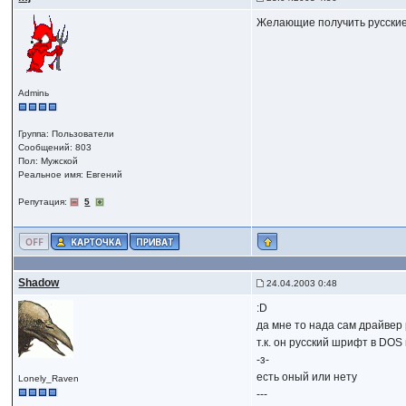
Желающие получить русские
Adminь
Группа: Пользователи
Сообщений: 803
Пол: Мужской
Реальное имя: Евгений
Репутация:
5
Shadow
24.04.2003 0:48
:D
да мне то нада сам драйвер 
т.к. он русский шрифт в DOS
-з-
есть оный или нету
Lonely_Raven
---