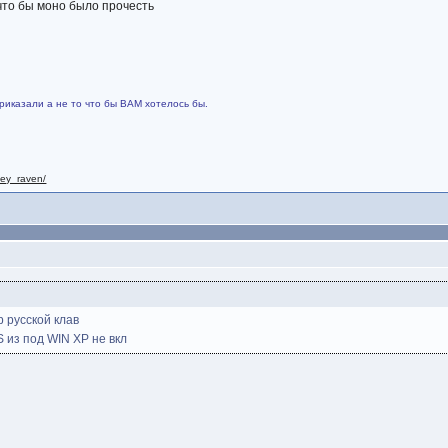
что бы моно было прочесть
риказали а не то что бы ВАМ хотелось бы.
nley_raven/
р русской клав
S из под WIN XP не вкл