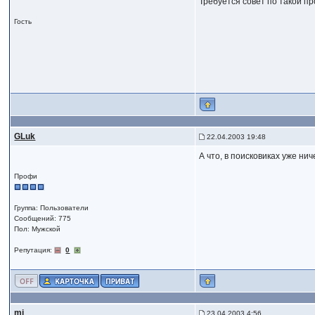
Требуется совет по такой пр
Гость
GLuk
22.04.2003 19:48
А что, в поисковиках уже нич
Профи
Группа: Пользователи
Сообщений: 775
Пол: Мужской
Репутация:
0
mj
23.04.2003 4:56