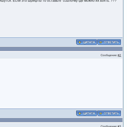
ишутся. Если это шрифты то оставьте ссылочку где можно их взять. ???
Сообщение
#2
Сообщение
#3