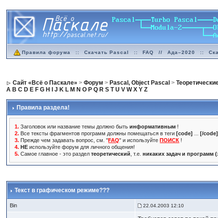
Правила форума
::
Скачать Pascal
::
FAQ
//
Ада–2020
::
Ск
Сайт «Всё о Паскале»
>
Форум
>
Pascal, Object Pascal
>
Теоретически
A
B
C
D
E
F
G
H
I
J
K
L
M
N
O
P
Q
R
S
T
U
V
W
X
Y
Z
Правила раздела!
1.
Заголовок или название темы должно быть
информативным
!
2.
Все тексты фрагментов программ должны помещаться в теги
[code]
...
[/code
3.
Прежде чем задавать вопрос, см. "
FAQ
" и используйте
ПОИСК
!
4.
НЕ
используйте форум для личного общения!
5.
Самое главное - это раздел
теоретический
, т.е.
никаких задач и программ 
Текст в графическом режиме???
Bin
22.04.2003 12:10