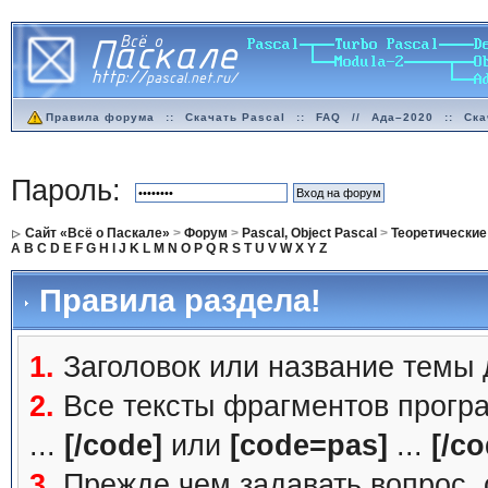
Правила форума
::
Скачать Pascal
::
FAQ
//
Ада–2020
::
Ска
Пароль:
Сайт «Всё о Паскале»
>
Форум
>
Pascal, Object Pascal
>
Теоретические
A
B
C
D
E
F
G
H
I
J
K
L
M
N
O
P
Q
R
S
T
U
V
W
X
Y
Z
Правила раздела!
1.
Заголовок или название темы
2.
Все тексты фрагментов прогр
...
[/code]
или
[code=pas]
...
[/co
3.
Прежде чем задавать вопрос, с