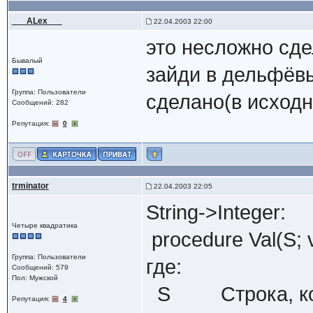
___ALex___
22.04.2003 22:00
это несложно сде
Бывалый
зайди в дельфёвы
Группа: Пользователи
сделано(в исходн
Сообщений: 282
Репутация:
0
trminator
22.04.2003 22:05
String->Integer:
Четыре квадратика
procedure Val(S; v
Группа: Пользователи
где:
Сообщений: 579
Пол: Мужской
S Строка, кото
Репутация:
4