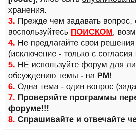
хранения.
3.
Прежде чем задавать вопрос, с
воспользуйтесь
ПОИСКОМ
, воз
4.
Не предлагайте свои решения 
(исключение - только с согласия
5.
НЕ используйте форум для ли
обсуждению темы - на
PM
!
6.
Одна тема - один вопрос (зада
7.
Проверяйте программы перед
форуме!!!
8.
Спрашивайте и отвечайте че