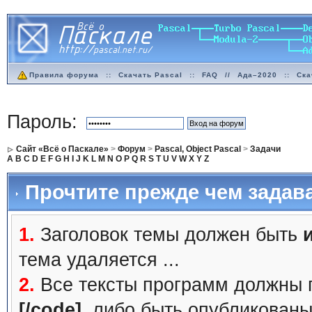
Правила форума
::
Скачать Pascal
::
FAQ
//
Ада–2020
::
Ска
Пароль:
Сайт «Всё о Паскале»
>
Форум
>
Pascal, Object Pascal
>
Задачи
A
B
C
D
E
F
G
H
I
J
K
L
M
N
O
P
Q
R
S
T
U
V
W
X
Y
Z
Прочтите прежде чем задав
1.
Заголовок темы должен быть
тема удаляется ...
2.
Все тексты программ должны 
[/code]
, либо быть
опубликованы