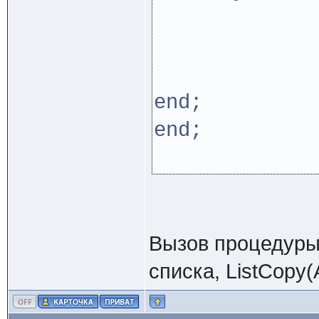
ListAd
Q:=Q
en
end;
end;
Вызов процедуры
списка, ListCopy(