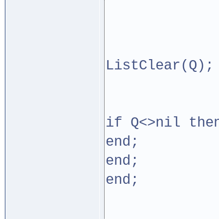
Q:=Q^
P:=P^
//if P
ListClear(Q);
en
en
if Q<>nil the
end;
end;
end;