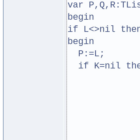
var P,Q,R:TLi
begin
if L<>nil the
begin
P:=L;
if K=nil the
while 
be
ListAdd
P:=P
en
end 