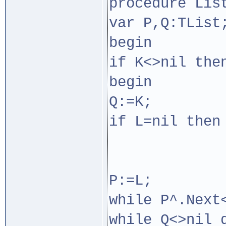
procedure Lis
var P,Q:TList
begin
if K<>nil the
begin
Q:=K;
if L=nil then
Q:=Q
en
P:=L;
while P^.Next
while Q<>nil 