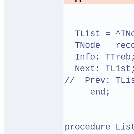
TList = 
TNode = 
Info: TTre
Next: TLis
// Prev: TLi
end;
procedure Lis