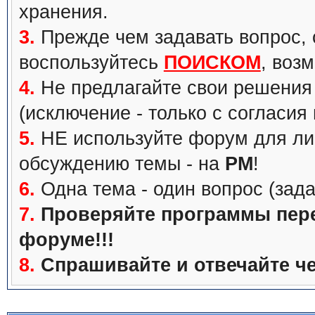
хранения.
3.
Прежде чем задавать вопрос, с
воспользуйтесь
ПОИСКОМ
, воз
4.
Не предлагайте свои решения 
(исключение - только с согласия
5.
НЕ используйте форум для ли
обсуждению темы - на
PM
!
6.
Одна тема - один вопрос (зада
7.
Проверяйте программы перед
форуме!!!
8.
Спрашивайте и отвечайте че