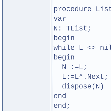
procedure Lis
var
N: TList;
begin
while L <> ni
begin
N :=L;
L:=L^.Next;
dispose(N)
end
end;