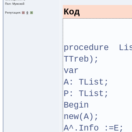
Пол: Мужской
Код
Репутация:
0
procedure Lis
TTreb);
var
A: TList;
P: TList;
Begin
new(A);
A^.Info :=E;