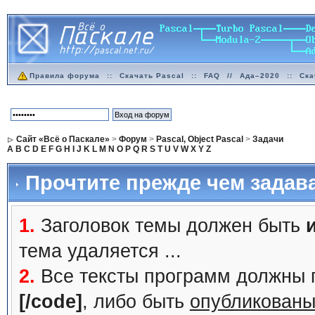
Правила форума
::
Скачать Pascal
::
FAQ
//
Ада–2020
::
Ска
Сайт «Всё о Паскале»
>
Форум
>
Pascal, Object Pascal
>
Задачи
A
B
C
D
E
F
G
H
I
J
K
L
M
N
O
P
Q
R
S
T
U
V
W
X
Y
Z
Прочтите прежде чем задав
1.
Заголовок темы должен быть
тема удаляется ...
2.
Все тексты программ должны 
[/code]
, либо быть
опубликованы