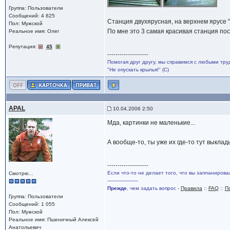
Группа: Пользователи
Сообщений: 4 825
Станция двухярусная, на верхнем ярусе "г
Пол: Мужской
По мне это 3 самая красивая станция по
Реальное имя: Олег
Репутация:
45
--------------------
Помогая друг другу, мы справимся с любыми тру
"Не опускать крылья!" (С)
APAL
10.04.2006 2:50
Мда, картинки не маленькие...
А вообще-то, ты уже их где-то тут выкла
--------------------
Если что-то не делает того, что вы запланирова
Смотрю...
--------------------
Прежде
, чем задать вопрос -
Правила
::
FAQ
::
П
Группа: Пользователи
Сообщений: 1 055
Пол: Мужской
Реальное имя: Пшеничный Алексей
Анатольевич