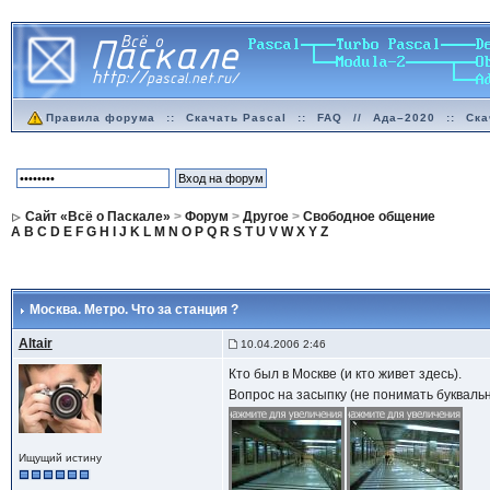
Правила форума
::
Скачать Pascal
::
FAQ
//
Ада–2020
::
Ска
Сайт «Всё о Паскале»
>
Форум
>
Другое
>
Свободное общение
A
B
C
D
E
F
G
H
I
J
K
L
M
N
O
P
Q
R
S
T
U
V
W
X
Y
Z
Москва. Метро. Что за станция ?
Altair
10.04.2006 2:46
Кто был в Москве (и кто живет здесь).
Вопрос на засыпку (не понимать букваль
Ищущий истину