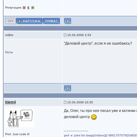
Репутация:
6
volvo
10.04.2006 3:33
"Деловой центр", если я не ошибаюсь?
Гость
klem4
10.04.2006 10:35
Да, Олег, ты про нее писал уже и катинки
деловой центр
--------------------
Perl. Just code it!
perl -e 'print for (map{chr(hex)}("4861707079204E6