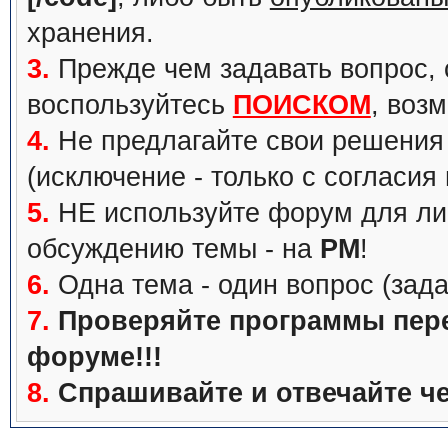
хранения.
3.
Прежде чем задавать вопрос, с
воспользуйтесь
ПОИСКОМ
, воз
4.
Не предлагайте свои решения 
(исключение - только с согласия
5.
НЕ используйте форум для ли
обсуждению темы - на
PM
!
6.
Одна тема - один вопрос (зада
7.
Проверяйте программы перед
форуме!!!
8.
Спрашивайте и отвечайте че