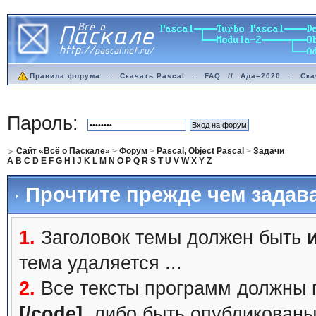
Правила форума
::
Скачать Pascal
::
FAQ
//
Ада–2020
::
Ска
Пароль:
Сайт «Всё о Паскале»
>
Форум
>
Pascal, Object Pascal
>
Задачи
A
B
C
D
E
F
G
H
I
J
K
L
M
N
O
P
Q
R
S
T
U
V
W
X
Y
Z
Прочтите прежде чем задав
1.
Заголовок темы должен быть
тема удаляется ...
2.
Все тексты программ должны 
[/code]
, либо быть
опубликованы