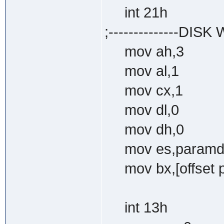
int 21h
;--------------DISK W
mov ah,3
mov al,1
mov cx,1
mov dl,0
mov dh,0
mov es,paramd
mov bx,[offset p
int 13h