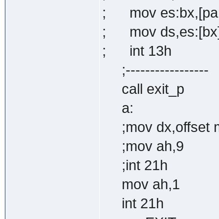
; mov es:bx,[pa
; mov ds,es:[bx
; int 13h
;-----------------
call exit_p
a:
;mov dx,offset 
;mov ah,9
;int 21h
mov ah,1
int 21h