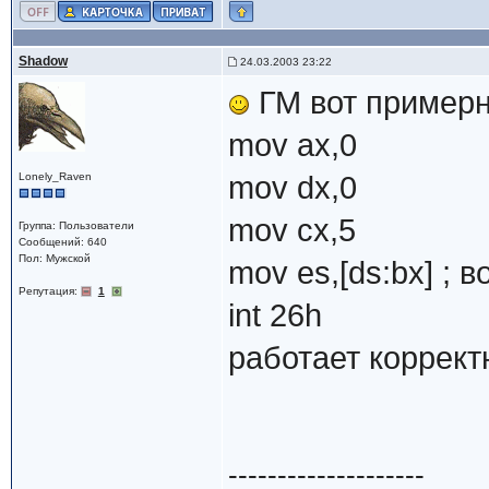
Shadow
24.03.2003 23:22
ГМ вот примерн
mov ax,0
Lonely_Raven
mov dx,0
mov cx,5
Группа: Пользователи
Сообщений: 640
Пол: Мужской
mov es,[ds:bx] ; 
Репутация:
1
int 26h
работает коррект
--------------------