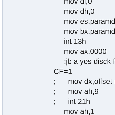
mov dl,0 ;N
mov dh,0 ;n
mov es,paramd
mov bx,paramd
int 13h
mov ax,0000
;jb a yes disck fl
CF=1
; mov dx,offset
; mov ah,9
; int 21h
mov ah,1