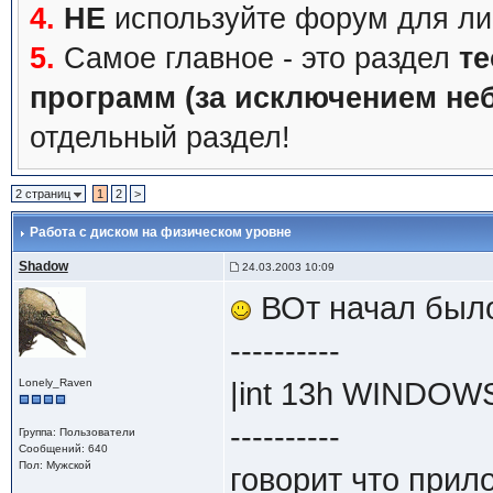
4.
НЕ
используйте форум для ли
5.
Самое главное - это раздел
те
программ (за исключением не
отдельный раздел!
2 страниц
1
2
>
Работа с диском на физическом уровне
Shadow
24.03.2003 10:09
ВОт начал было
----------
Lonely_Raven
|int 13h WINDOWS
----------
Группа: Пользователи
Сообщений: 640
Пол: Мужской
говорит что прил