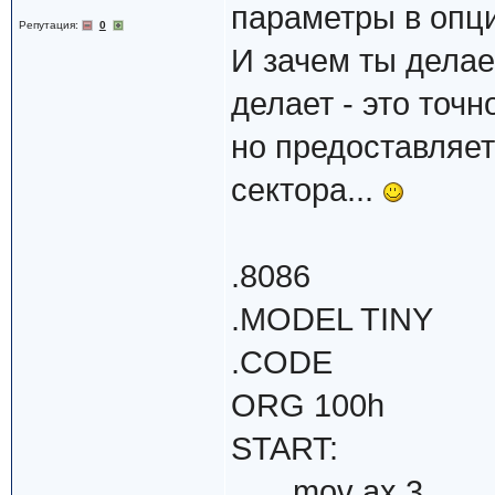
параметры в опции
Репутация:
0
И зачем ты делае
делает - это точн
но предоставляе
сектора...
.8086
.MODEL TINY
.CODE
ORG 100h
START:
mov ax,3 ;