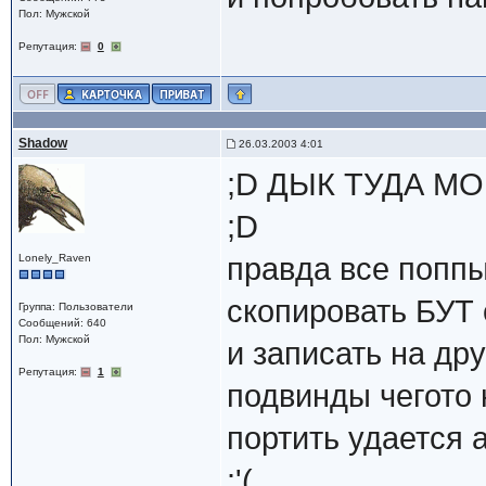
Пол: Мужской
Репутация:
0
Shadow
26.03.2003 4:01
;D ДЫК ТУДА М
;D
Lonely_Raven
правда все попп
скопировать БУТ 
Группа: Пользователи
Сообщений: 640
Пол: Мужской
и записать на др
Репутация:
1
подвинды чегото 
портить удается а
:'(