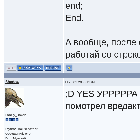
end;
End.
А вообще, после
работай со стро
Shadow
25.03.2003 13:04
;D YES УРРРРРА
помотрел вредакт
Lonely_Raven
Группа: Пользователи
Сообщений: 640
--------------------
Пол: Мужской