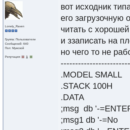
вот исходник тип
его загрузочную 
Lonely_Raven
читать с хорошей
и ззаписать на п
Группа: Пользователи
Сообщений: 640
Пол: Мужской
но чего то не раб
Репутация:
1
-----------------------
.MODEL SMALL
.STACK 100H
.DATA
;msg db '-=ENTER
;msg1 db '-=No D