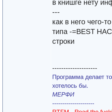
в книшге нету ин
---
как в него чего-
типа -=BEST HA
строки
--------------------
Программа делает то
хотелось бы.
МЕРФИ
---------------------
RTFM - Read the fuck