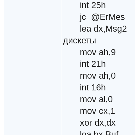
int 25h ;
jc @ErMes ; 
lea dx,Msg2 ;
дискеты
mov ah,9
int 21h
mov ah,0
int 16h ; 
mov al,0 ; 
mov cx,1 ; 
xor dx,dx ; 
lea bx,Buf ;