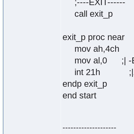
;----EXIT------
call exit_p
exit_p proc near
mov ah,4ch ;
mov al,0 ;| -E
int 21h ;|
endp exit_p
end start
--------------------