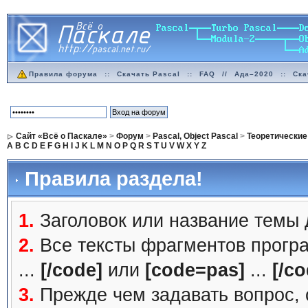
Правила форума
::
Скачать Pascal
::
FAQ
//
Ада–2020
::
Ска
Сайт «Всё о Паскале»
>
Форум
>
Pascal, Object Pascal
>
Теоретические
A
B
C
D
E
F
G
H
I
J
K
L
M
N
O
P
Q
R
S
T
U
V
W
X
Y
Z
Правила раздела!
1.
Заголовок или название темы
2.
Все тексты фрагментов прогр
...
[/code]
или
[code=pas]
...
[/co
3.
Прежде чем задавать вопрос, с