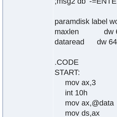
;msg2 db '-=ENTER
paramdisk label w
maxlen d
dataread dw 640
.CODE
START:
mov ax,3
int 10h
mov ax,@data
mov ds,ax