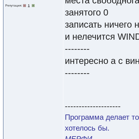
места свободнога
Репутация:
1
занятого 0
записать ничего 
и нелечится WI
--------
интересно а с ви
--------
--------------------
Программа делает то
хотелось бы.
МЕРФИ