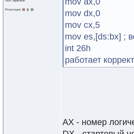
mov ax,0
Пол: Мужской
Репутация:
0
mov dx,0
mov cx,5
mov es,[ds:bx] ; 
int 26h
работает коррек
AX - номер логиче
DX - стартовый н