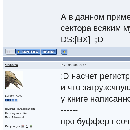
А в данном приме
сектора всяким 
DS:[BX] ;D
Shadow
25.03.2003 2:24
;D насчет регист
и что загрузочну
Lonely_Raven
у книге написанн
------
Группа: Пользователи
Сообщений: 640
Пол: Мужской
про буффер неоч
Репутация:
1