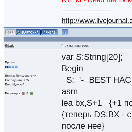
---------------------
http://www.livejournal
GLuk
25.03.2003 10:00
var S:String[20];
Профи
Begin
Группа: Пользователи
S:='-=BEST HAC
Сообщений: 775
Пол: Мужской
asm
Репутация:
0
lea bx,S+1 {+1 по
{теперь DS:BX - 
после нее}