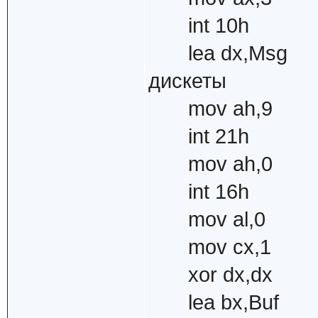
int 10h
lea dx,Msg ; 
дискеты
mov ah,9
int 21h
mov ah,
int 16h ; 
mov al,0 ; 
mov cx,1 ; 
xor dx,dx ; С
lea bx,Buf ; 