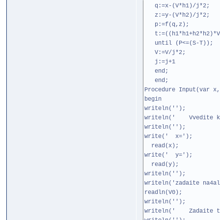
q:=x-(V*h1)/j*2;
z:=y-(V*h2)/j*2;
p:=f(q,z);
t:=((h1*h1+h2*h2)*V
until (P<=(S-T));
V:=V/j*2;
j:=j+1
end;
end;
Procedure Input(var x,
begin
writeln('');
writeln(' Vvedite ko
writeln('');
write(' x=');
read(x);
write(' y=');
read(y);
writeln('');
writeln('zadaite na4al
readln(V0);
writeln('');
writeln(' Zadaite to