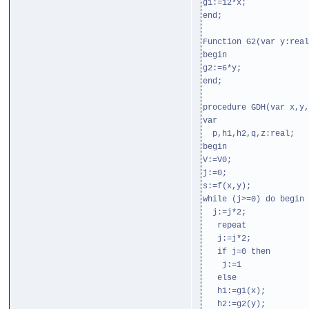
g1:=12*x;
end;
Function G2(var y:real
begin
g2:=6*y;
end;
procedure GDH(var x,y,
var
p,h1,h2,q,z:real;
begin
V:=V0;
j:=0;
s:=f(x,y);
while (j>=0) do begin 
j:=j*2;
repeat
j:=j*2;
if j=0 then
j:=1
else
h1:=g1(x);
h2:=g2(y);