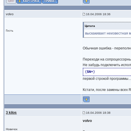
volvo
16.04.2006 18:36
Цитата
Гость
выскакивает неизвестная мн
Обычная ошибка - переполне
Переходи на сопроцессорные
Не забудь подключить испо
{
$N+
}
первой строкой программы..
Кстати, после замены всех R
3 kilos
16.04.2006 18:38
volvo
Новичок