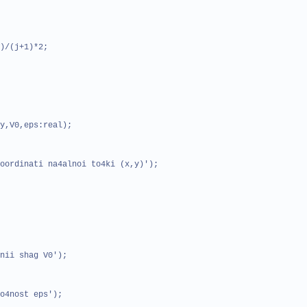
)/(j+1)*2;
y,V0,eps:real);
ordinati na4alnoi to4ki (x,y)');
nii shag V0');
4nost eps');