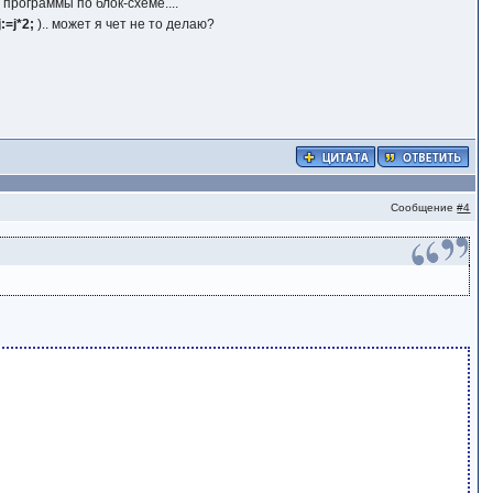
 программы по блок-схеме....
j:=j*2;
).. может я чет не то делаю?
Сообщение
#4