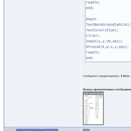
readln;
end;
begin
TextBackGround(white);
TextColor(blue);
ClrScr;
Input(x,y,V0,eps);
Otrezok(k,p,x,y,eps);
readln;
end.
Сообщение отредактировано:
3 kilos
Эскизы прикрепленных изображен