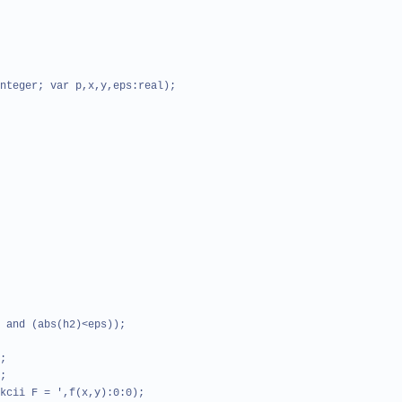
nteger; var p,x,y,eps:real);
 and (abs(h2)<eps));
;
;
kcii F = ',f(x,y):0:0);