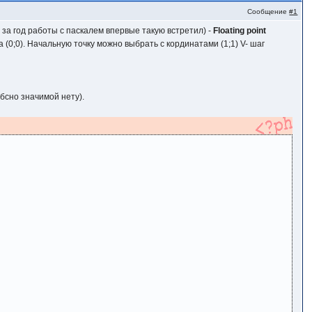
Сообщение
#1
 за год работы с паскалем впервые такую встретил) -
Floating point
(0;0). Начальную точку можно выбрать с кординатами (1;1) V- шаг
обсно значимой нету).