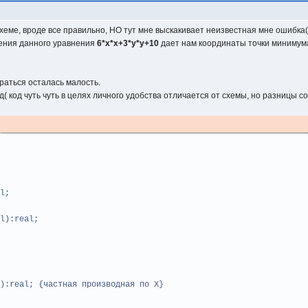
схеме, вроде все правильно, НО тут мне выскакивает неизвестная мне ошибка(
ения данного уравнения
6*x*x+3*y*y+10
дает нам координаты точки минимума 
раться осталась малость.
( код чуть чуть в целях личного удобства отличается от схемы, но разницы с
l;
l):real;
):real; {частная производная по Х}