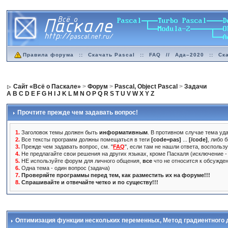
Правила форума
::
Скачать Pascal
::
FAQ
//
Ада–2020
::
Ск
Сайт «Всё о Паскале»
>
Форум
>
Pascal, Object Pascal
>
Задачи
A
B
C
D
E
F
G
H
I
J
K
L
M
N
O
P
Q
R
S
T
U
V
W
X
Y
Z
Прочтите прежде чем задавать вопрос!
1.
Заголовок темы должен быть
информативным
. В противном случае тема уда
2.
Все тексты программ должны помещаться в теги
[code=pas]
...
[/code]
, либо 
3.
Прежде чем задавать вопрос, см. "
FAQ
", если там не нашли ответа, воспольз
4.
Не предлагайте свои решения на других языках, кроме Паскаля (исключение - 
5.
НЕ используйте форум для личного общения,
все
что не относится к обсужде
6.
Одна тема - один вопрос (задача)
7.
Проверяйте программы перед тем, как разместить их на форуме!!!
8.
Спрашивайте и отвечайте четко и по существу!!!
Оптимизация функции нескольких переменных
, Метод градиентного