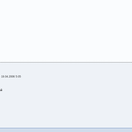
-
19.04.2006 5:05
ий