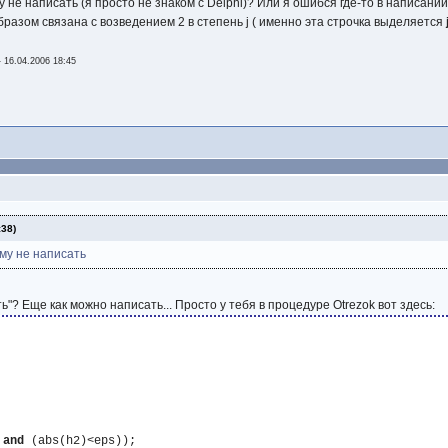
 не написать (я просто не знаком с Delphi)? Или я ошибся где-то в написании
разом связана с возведением 2 в степень j ( именно эта строчка выделяется
-
16.04.2006 18:45
:38)
му не написать
ь"? Еще как можно написать... Просто у тебя в процедуре Otrezok вот здесь:
 
and