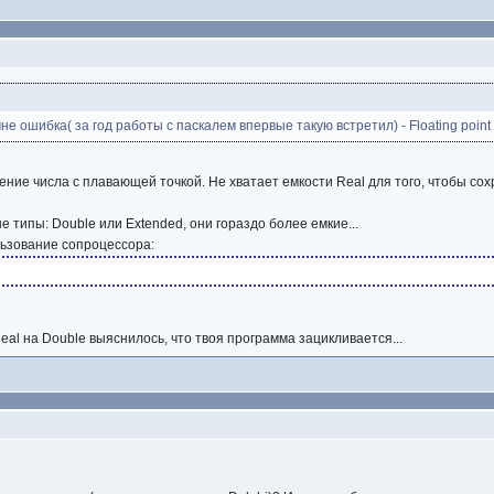
е ошибка( за год работы с паскалем впервые такую встретил) - Floating point 
ние числа с плавающей точкой. Не хватает емкости Real для того, чтобы сохр
 типы: Double или Extended, они гораздо более емкие...
льзование сопроцессора:
.
eal на Double выяснилось, что твоя программа зацикливается...