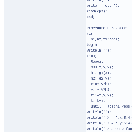
writeln('');
write(' eps=');
read(eps);
end;
Procedure Otrezok(k: i
var
h1,h2,f1:real;
begin
writeln('');
k:=0;
Repeat
GDH(x,y,V);
h1:=g1(x);
h2:=g2(y);
x:=x-V*h1;
y:=y-V*h2;
f1:=f(x,y);
k:=k+1;
until ((abs(h1)<eps)
writeln('');
writeln(' X = ',x:5:4)
writeln(' Y = ',y:5:4)
writeln(' Zna4enie fun