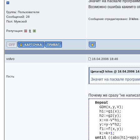
Значит на паскале программу
Возможно ошибка какимто об
Группа: Пользователи
Сообщений: 28
Сообщение отредактировано:
3 kilos
Пол: Мужской
Репутация:
0
volvo
16.04.2006 18:46
Цитата(3 kilos @ 16.04.2006 14
Гость
Значит на паскале програм
Почему же сразу "не написат
Repeat
    GDH(x,y,V);

    h1:=g1(x);

    h2:=g2(y);

    x:=x-V*h1;

    y:=y-V*h2;

    f1:=f(x,y);

    k:=k+
1
;

until
 ((abs(h1)<eps)