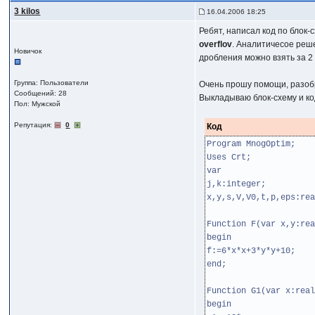
3 kilos
16.04.2006 18:25
Ребят, написал код по блок-
overflov
. Аналитичесое реш
Новичок
дробления можно взять за 2
Группа: Пользователи
Очень прошу помощи, разоб
Сообщений: 28
Выкладываю блок-схему и код
Пол: Мужской
Репутация:
0
Код
Program MnogOptim;
Uses Crt;
var
j,k:integer;
x,y,s,V,V0,t,p,eps:rea
Function F(var x,y:rea
begin
f:=6*x*x+3*y*y+10;
end;
Function G1(var x:real
begin