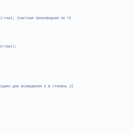
):real; {частная производная по Y}
V:real);
{цикл для возведения 2 в степень j}