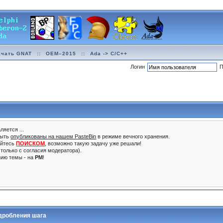
ачать GNAT
::
OEM–2015
::
Ada -> C/C++
Логин
П
ляется ...
быть
опубликованы на нашем PasteBin
в режиме вечного хранения.
уйтесь
ПОИСКОМ
, возможно такую задачу уже решали!
только с согласия модератора).
нию темы - на
PM
!
 дробления шага