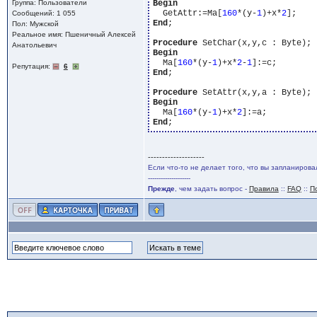
Группа: Пользователи
Begin
  GetAttr:=Ma[
160
*(y-
1
)+x*
2
Сообщений: 1 055
End
;

Пол: Мужской
Реальное имя: Пшеничный Алексей
Procedure
Анатольевич
Begin
  Ma[
160
*(y-
1
)+x*
2
-
1
Репутация:
6
End
;

Procedure
Begin
  Ma[
160
*(y-
1
)+x*
2
End
--------------------
Если что-то не делает того, что вы запланирова
--------------------
Прежде
, чем задать вопрос -
Правила
::
FAQ
::
П