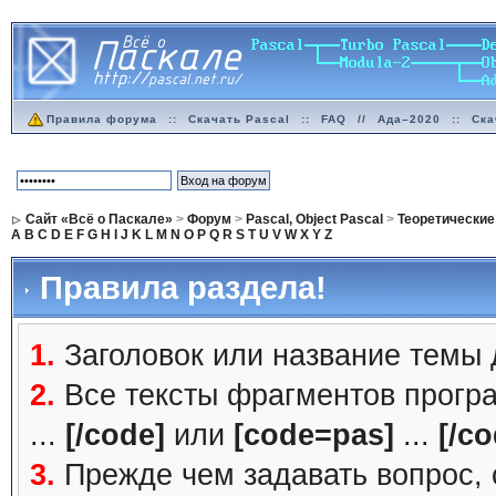
Правила форума
::
Скачать Pascal
::
FAQ
//
Ада–2020
::
Ска
Сайт «Всё о Паскале»
>
Форум
>
Pascal, Object Pascal
>
Теоретические
A
B
C
D
E
F
G
H
I
J
K
L
M
N
O
P
Q
R
S
T
U
V
W
X
Y
Z
Правила раздела!
1.
Заголовок или название темы
2.
Все тексты фрагментов прогр
...
[/code]
или
[code=pas]
...
[/co
3.
Прежде чем задавать вопрос, с