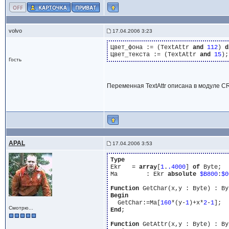
volvo
17.04.2006 3:23
Цвет_фона := (TextAttr 
and
112
) 
d
Цвет_текста := (TextAttr 
and
15
Гость
Переменная TextAttr описана в модуле CRT
APAL
17.04.2006 3:53
Type
Ekr   = 
array
[
1
.
.4000
] 
of
 Byte;

Ma	  : Ekr 
absolute
$B800
:
$0
Function
Begin
  GetChar:=Ma[
160
*(y-
1
)+x*
2
-
1
Смотрю...
End
;

Function