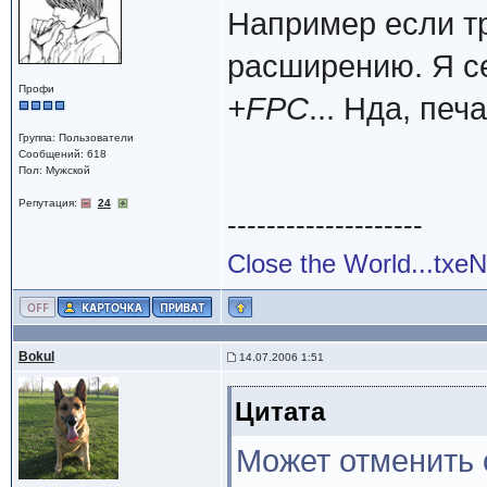
Например если тр
расширению. Я с
Профи
+FPC
... Нда, печа
Группа: Пользователи
Сообщений: 618
Пол: Мужской
Репутация:
24
--------------------
Close the World...txe
Bokul
14.07.2006 1:51
Цитата
Может отменить 