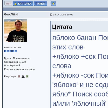
GoodWind
18.04.2006 10:02
Цитата
яблоко банан По
этих слов
Автооответчик
+яблоко +сок По
Группа: Пользователи
Сообщений: 1 188
слова
Пол: Мужской
Реальное имя: Александр
+яблоко -сок По
Репутация:
16
'яблоко' и не со
ябло* Поиск соо
и/или 'яблочный'