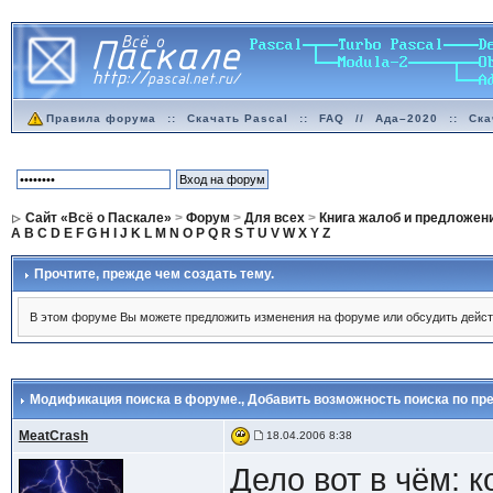
Правила форума
::
Скачать Pascal
::
FAQ
//
Ада–2020
::
Ска
Сайт «Всё о Паскале»
>
Форум
>
Для всех
>
Книга жалоб и предложен
A
B
C
D
E
F
G
H
I
J
K
L
M
N
O
P
Q
R
S
T
U
V
W
X
Y
Z
Прочтите, прежде чем создать тему.
В этом форуме Вы можете предложить изменения на форуме или обсудить дейст
Модификация поиска в форуме.
, Добавить возможность поиска по п
MeatCrash
18.04.2006 8:38
Дело вот в чём: 