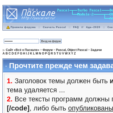
Правила форума
::
Скачать Pascal
::
FAQ
//
Ада–2020
::
Ска
Сайт «Всё о Паскале»
>
Форум
>
Pascal, Object Pascal
>
Задачи
A
B
C
D
E
F
G
H
I
J
K
L
M
N
O
P
Q
R
S
T
U
V
W
X
Y
Z
Прочтите прежде чем задав
1.
Заголовок темы должен быть
тема удаляется ...
2.
Все тексты программ должны 
[/code]
, либо быть
опубликованы