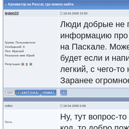
Архиватор на Pascal
, где можно найти
legion33
18.04.2006 23:50
Люди добрые не 
информацию про 
Группа: Пользователи
на Паскале. Може
Сообщений: 6
Пол: Мужской
будет если и нап
Реальное имя: Юрий
Репутация:
0
легкий, с чего-то
Заранее огромное СПА
volvo
19.04.2006 0:08
Ну, тут вопрос-т
Гость
код, то добро по