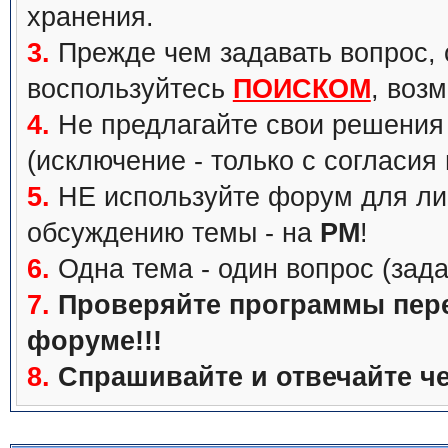
хранения.
3.
Прежде чем задавать вопрос, с
воспользуйтесь
ПОИСКОМ
, воз
4.
Не предлагайте свои решения 
(исключение - только с согласия
5.
НЕ используйте форум для ли
обсуждению темы - на
PM
!
6.
Одна тема - один вопрос (зада
7.
Проверяйте программы перед
форуме!!!
8.
Спрашивайте и отвечайте че