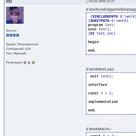
virt
20.04.2006 22:37
d:\work\coding\game\temp\ag
{
$INCLUDEPATH
 d:\work
{
$UNITPATH
 d:\work}
program
uses
Знаток
{
$I
 test.inc}
begin
Группа: Пользователи
Сообщений: 419
end
Пол: Мужской
Репутация:
6
d:\work\test1.pas::
unit
 test1;

interface
const
 n = 
2
;

implementation
end
d:\work\test.inc::