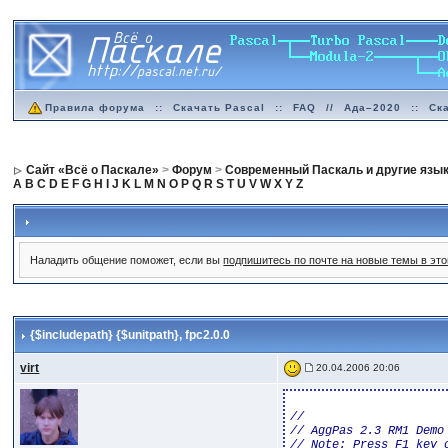
Правила форума
::
Скачать Pascal
::
FAQ
//
Ада–2020
::
Ск
Сайт «Всё о Паскале»
>
Форум
>
Современный Паскаль и другие язы
A
B
C
D
E
F
G
H
I
J
K
L
M
N
O
P
Q
R
S
T
U
V
W
X
Y
Z
Наладить общение поможет, если вы
подпишитесь по почте на новые темы в эт
{$includepath} {$unitpath}
, fpc2.0.0
virt
20.04.2006 20:06