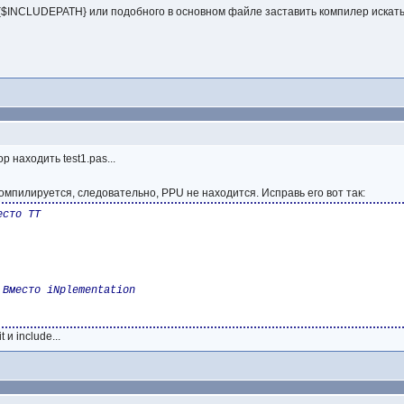
$INCLUDEPATH} или подобного в основном файле заставить компилер искать
р находить test1.pas...
компилируется, следовательно, PPU не находится. Исправь его вот так:
 и include...