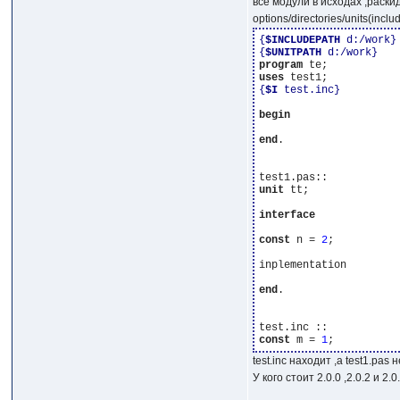
все модули в исходах ,раск
options/directories/units(inc
{
$INCLUDEPATH
 d:/work}
{
$UNITPATH
 d:/work}
program
uses
{
$I
 test.inc}
begin
end
. 

unit
 tt;

interface
const
 n = 
2
;

inplementation

end
.

const
 m = 
1
test.inc находит ,а test1.pas н
У кого стоит 2.0.0 ,2.0.2 и 2