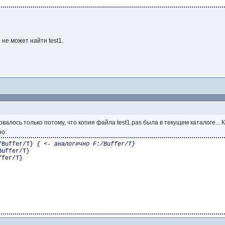
 не может найти test1.
ровалось только потому, что копия файла test1.pas была в текущем каталоге...
но:
/Buffer/T}
{ <- аналогично F:/Buffer/T}
Buffer/T}
ffer/T}