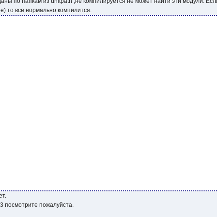
иданы по папкам из unitpath ,не компилируется не может найти эти модули. Е
lude) то все нормально компилится.
ет.
.0.3 посмотрите пожалуйста.