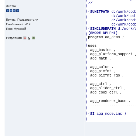
Знаток
{
$UNITPATH
 d:/work/cod
           d:/work/cod
Группа: Пользователи
           d:/work/cod
Сообщений: 419
           d:/work/cod
{
$INCLUDEPATH
 d:/work/
Пол: Мужской
{
$MODE
 DELPHI}
program
 aa_demo ;

Репутация:
6
uses
 agg_basics ,

 agg_platform_support ,
 agg_math ,

 agg_color ,

 agg_pixfmt ,

 agg_pixfmt_rgb ,

 agg_ctrl ,

 agg_slider_ctrl ,

 agg_cbox_ctrl ,

 agg_renderer_base ,

.......................
{
$I
 agg_mode.inc }