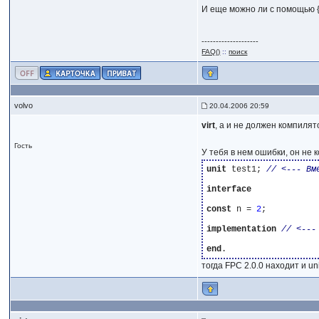
И еще можно ли с помощью {
--------------------
FAQ()
::
поиск
volvo
20.04.2006 20:59
virt
, а и не должен компилято
Гость
У тебя в нем ошибки, он не 
unit
 test1; 
interface
const
 n = 
2
;

implementation
end
тогда FPC 2.0.0 находит и unit