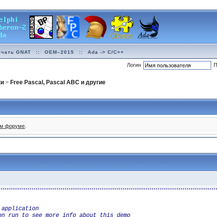
ачать GNAT
::
OEM–2015
::
Ada -> C/C++
Логин
П
ки
>
Free Pascal, Pascal ABC и другие
ом форуме
.