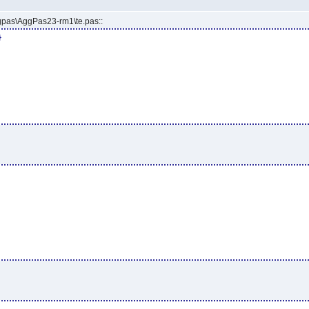
gpas\AggPas23-rm1\te.pas::
}