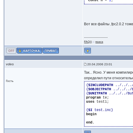
const
 m = 
1
Вот все файлы ,fpc2.0.2 тоже
--------------------
FAQ()
::
поиск
volvo
20.04.2006 23:01
Так... Ясно. У меня компили
определил пути относитель
Гость
{
$INCLUDEPATH
 ../../..
{
$OBJECTPATH
 ../../../
{
$UNITPATH
 ../../../Bu
program
uses
 test1;

{
$I
 test.inc}
begin
end