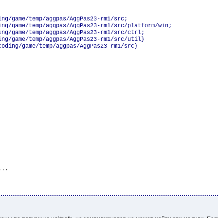
ing/game/temp/aggpas/AggPas23-rm1/src;

ing/game/temp/aggpas/AggPas23-rm1/src/platform/win;

ing/game/temp/aggpas/AggPas23-rm1/src/ctrl;

ing/game/temp/aggpas/AggPas23-rm1/src/util}
coding/game/temp/aggpas/AggPas23-rm1/src}


..
